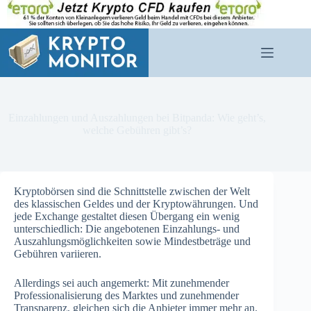
Zum
Inhalt
springen
Einzahlungen und Auszahlungen bei Bitpanda: Wie geht’s,
welche Gebühren gibt’s?
Kryptobörsen sind die Schnittstelle zwischen der Welt
des klassischen Geldes und der Kryptowährungen. Und
jede Exchange gestaltet diesen Übergang ein wenig
unterschiedlich: Die angebotenen Einzahlungs- und
Auszahlungsmöglichkeiten sowie Mindestbeträge und
Gebühren variieren.
Allerdings sei auch angemerkt: Mit zunehmender
Professionalisierung des Marktes und zunehmender
Transparenz, gleichen sich die Anbieter immer mehr an.