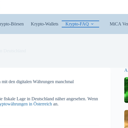
rypto-Börsen
Krypto-Wallets
Krypto-FAQ
MiCA Ver
n Deutschland
A
ich mit den digitalen Währungen manchmal
ie fiskale Lage in Deutschland näher angesehen. Wenn
yptowährungen in Österreich
an.