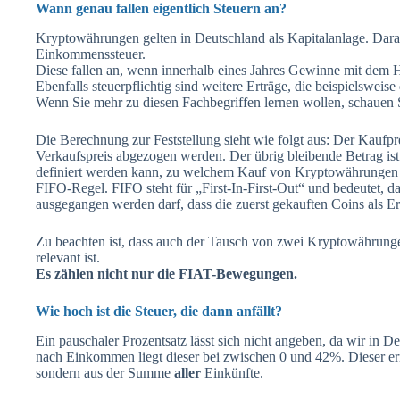
Wann genau fallen eigentlich Steuern an?
Kryptowährungen gelten in Deutschland als Kapitalanlage. Darau
Einkommenssteuer.
Diese fallen an, wenn innerhalb eines Jahres Gewinne mit dem 
Ebenfalls steuerpflichtig sind weitere Erträge, die beispielsweis
Wenn Sie mehr zu diesen Fachbegriffen lernen wollen, schauen
Die Berechnung zur Feststellung sieht wie folgt aus: Der Kaufp
Verkaufspreis abgezogen werden. Der übrig bleibende Betrag ist 
definiert werden kann, zu welchem Kauf von Kryptowährungen ei
FIFO-Regel. FIFO steht für „First-In-First-Out“ und bedeutet, d
ausgegangen werden darf, dass die zuerst gekauften Coins als Er
Zu beachten ist, dass auch der Tausch von zwei Kryptowährung
relevant ist.
Es zählen nicht nur die FIAT-Bewegungen.
Wie hoch ist die Steuer, die dann anfällt?
Ein pauschaler Prozentsatz lässt sich nicht angeben, da wir in D
nach Einkommen liegt dieser bei zwischen 0 und 42%. Dieser ermi
sondern aus der Summe
aller
Einkünfte.