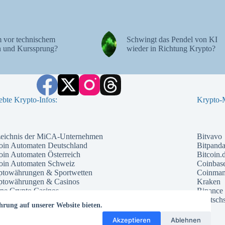
 vor technischem
Schwingt das Pendel von KI
 und Kurssprung?
wieder in Richtung Krypto?
ebte Krypto-Infos:
Krypto-M
zeichnis der MiCA-Unternehmen
Bitvavo
oin Automaten Deutschland
Bitpand
oin Automaten Österreich
Bitcoin.
coin Automaten Schweiz
Coinbas
ptowährungen & Sportwetten
Coinma
ptowährungen & Casinos
Kraken
ne Crypto Casinos
Binance
ntial Kryptowährungen 2026
Deutschs
hrung auf unserer Website bieten.
che Kryptowährung 2026
te Kryptowährungen 2026
Akzeptieren
Ablehnen