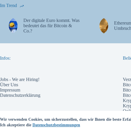
Im Trend
Der digitale Euro kommt. Was
Ethereum
bedeutet das für Bitcoin &
Umbruch
Co.?
Infos:
Beli
Jobs - We are Hiring!
Ver
Über Uns
Bitc
Impressum
Bitc
Datenschutzerklärung
Bit
Kry
Kry
Onli
Pote
Wir verwenden Cookies, um sicherzustellen, dass wir Ihnen die beste Erfa
Wel
Ich akzeptiere die
Datenschutzbestimmungen
Bes