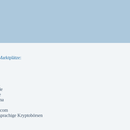
arktplätze:
a
de
e
ma
 com
prachige Kryptobörsen