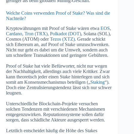
geringer als beim globalen Mining-Geschäft.
Welche Coins verwenden Proof of Stake? Was sind die
Nachteile?
Kryptowährungen mit Proof of Stake wären etwa
EOS
,
Cardano
,
Tron (TRX)
,
Polkadot (DOT)
, Solana (SOL),
Cosmos (ATOM) oder
Tezos (XTZ)
. Gerade schickt
sich Ethereum an, auf Proof of Stake umzuschwenken.
Nicht nur geht es dabei um die Umwelt, sondern auch
um schnellere Transaktionen und geringere Gebühren.
Proof of Stake hat viele Befürworter, nicht nur wegen
der Nachhaltigkeit, allerdings auch viele Kritiker. Zwar
kann theoretisch jeder einen Stake hinterlegen und sich
somit am Konsensmechanismus beteiligen („
Staking
“).
Doch eine Zentralisierungstendenz lässt sich nur schwer
leugnen.
Unterschiedliche Blockchain-Projekte versuchen
solchen Tendenzen mit verschiedenen Mechanismen
entgegenzuwirken. Reputationssysteme sollen dafür
sorgen, dass schädliche Akteure ausgesperrt werden.
Letztlich entscheidet häufig die Höhe des Stakes