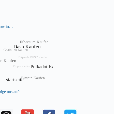
ow to…
lge uns auf: