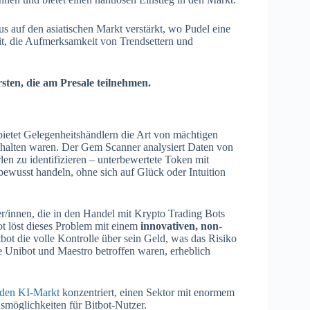
us auf den asiatischen Markt verstärkt, wo Pudel eine
eit, die Aufmerksamkeit von Trendsettern und
sten, die am Presale teilnehmen.
ietet Gelegenheitshändlern die Art von mächtigen
rbehalten waren. Der Gem Scanner analysiert Daten von
en zu identifizieren – unterbewertete Token mit
ewusst handeln, ohne sich auf Glück oder Intuition
er/innen, die in den Handel mit Krypto Trading Bots
bot löst dieses Problem mit einem
innovativen, non-
ot die volle Kontrolle über sein Geld, was das Risiko
 Unibot und Maestro betroffen waren, erheblich
den KI-Markt
konzentriert, einen Sektor mit enormem
nsmöglichkeiten für Bitbot-Nutzer.