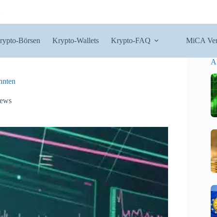
rypto-Börsen
Krypto-Wallets
Krypto-FAQ
MiCA Ver
A
nnten
News