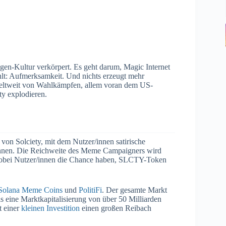
egen-Kultur verkörpert. Es geht darum, Magic Internet
hlt: Aufmerksamkeit. Und nichts erzeugt mehr
eltweit von Wahlkämpfen, allem voran dem US-
ty explodieren.
on Solciety, mit dem Nutzer/innen satirische
können. Die Reichweite des Meme Campaigners wird
 wobei Nutzer/innen die Chance haben, SLCTY-Token
Solana Meme Coins
und
PolitiFi
. Der gesamte Markt
s eine Marktkapitalisierung von über 50 Milliarden
t einer
kleinen Investition
einen großen Reibach