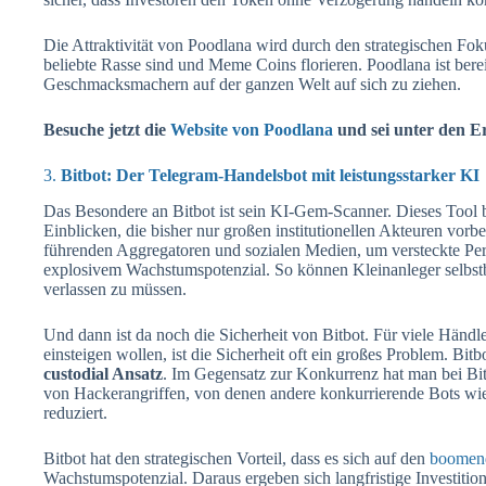
Die Attraktivität von Poodlana wird durch den strategischen Fok
beliebte Rasse sind und Meme Coins florieren. Poodlana ist ber
Geschmacksmachern auf der ganzen Welt auf sich zu ziehen.
Besuche jetzt die
Website von Poodlana
und sei unter den Er
3.
Bitbot: Der Telegram-Handelsbot mit leistungsstarker KI
Das Besondere an Bitbot ist sein KI-Gem-Scanner. Dieses Tool b
Einblicken, die bisher nur großen institutionellen Akteuren vo
führenden Aggregatoren und sozialen Medien, um versteckte Perl
explosivem Wachstumspotenzial. So können Kleinanleger selbstb
verlassen zu müssen.
Und dann ist da noch die Sicherheit von Bitbot. Für viele Händl
einsteigen wollen, ist die Sicherheit oft ein großes Problem. Bit
custodial Ansatz
. Im Gegensatz zur Konkurrenz hat man bei Bitb
von Hackerangriffen, von denen andere konkurrierende Bots wie
reduziert.
Bitbot hat den strategischen Vorteil, dass es sich auf den
boomen
Wachstumspotenzial. Daraus ergeben sich langfristige Investitio