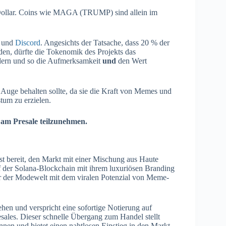
S-Dollar. Coins wie MAGA (TRUMP) sind allein im
und
Discord
. Angesichts der Tatsache, dass 20 % der
n, dürfte die Tokenomik des Projekts das
ern und so die Aufmerksamkeit
und
den Wert
 Auge behalten sollte, da sie die Kraft von Memes und
tum zu erzielen.
 am Presale teilzunehmen.
ist bereit, den Markt mit einer Mischung aus Haute
uf der Solana-Blockchain mit ihrem luxuriösen Branding
ur der Modewelt mit dem viralen Potenzial von Meme-
hen und verspricht eine sofortige Notierung auf
sales. Dieser schnelle Übergang zum Handel stellt
nen und bietet einen nahtlosen Einstieg in den Markt.