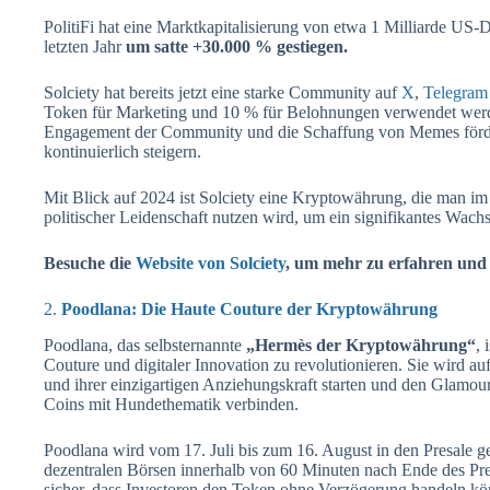
PolitiFi hat eine Marktkapitalisierung von etwa 1 Milliarde U
letzten Jahr
um satte +30.000 % gestiegen.
Solciety hat bereits jetzt eine starke Community auf
X
,
Telegram
Token für Marketing und 10 % für Belohnungen verwendet werde
Engagement der Community und die Schaffung von Memes förd
kontinuierlich steigern.
Mit Blick auf 2024 ist Solciety eine Kryptowährung, die man im
politischer Leidenschaft nutzen wird, um ein signifikantes Wachs
Besuche die
Website von Solciety
, um mehr zu erfahren und
2.
Poodlana: Die Haute Couture der Kryptowährung
Poodlana, das selbsternannte
„Hermès der Kryptowährung“
, 
Couture und digitaler Innovation zu revolutionieren. Sie wird a
und ihrer einzigartigen Anziehungskraft starten und den Glamo
Coins mit Hundethematik verbinden.
Poodlana wird vom 17. Juli bis zum 16. August in den Presale ge
dezentralen Börsen innerhalb von 60 Minuten nach Ende des Pre
sicher, dass Investoren den Token ohne Verzögerung handeln kön