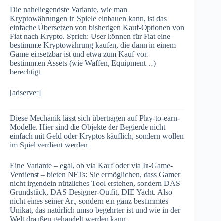
Die naheliegendste Variante, wie man
Kryptowährungen in Spiele einbauen kann, ist das
einfache Übersetzen von bisherigen Kauf-Optionen von
Fiat nach Krypto. Sprich: User können für Fiat eine
bestimmte Kryptowährung kaufen, die dann in einem
Game einsetzbar ist und etwa zum Kauf von
bestimmten Assets (wie Waffen, Equipment…)
berechtigt.
[adserver]
Diese Mechanik lässt sich übertragen auf Play-to-earn-
Modelle. Hier sind die Objekte der Begierde nicht
einfach mit Geld oder Kryptos käuflich, sondern wollen
im Spiel verdient werden.
Eine Variante – egal, ob via Kauf oder via In-Game-
Verdienst – bieten NFTs: Sie ermöglichen, dass Gamer
nicht irgendein nützliches Tool erstehen, sondern DAS
Grundstück, DAS Designer-Outfit, DIE Yacht. Also
nicht eines seiner Art, sondern ein ganz bestimmtes
Unikat, das natürlich umso begehrter ist und wie in der
Welt draußen gehandelt werden kann.