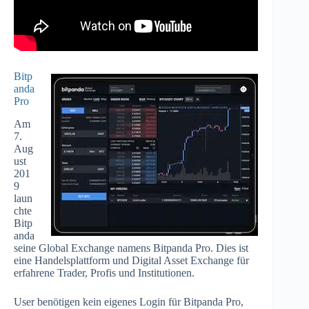
Bitp
anda
Pro
Am
7.
Aug
ust
201
9
laun
chte
Bitp
anda
seine Global Exchange namens Bitpanda Pro. Dies ist
eine Handelsplattform und Digital Asset Exchange für
erfahrene Trader, Profis und Institutionen.
User benötigen kein eigenes Login für Bitpanda Pro,