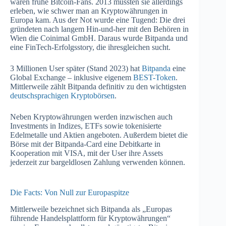
waren frühe Bitcoin-Fans. 2013 mussten sie allerdings
erleben, wie schwer man an Kryptowährungen in
Europa kam. Aus der Not wurde eine Tugend: Die drei
gründeten nach langem Hin-und-her mit den Behören in
Wien die Coinimal GmbH. Daraus wurde Bitpanda und
eine FinTech-Erfolgsstory, die ihresgleichen sucht.
3 Millionen User später (Stand 2023) hat
Bitpanda
eine
Global Exchange – inklusive eigenem
BEST-Token
.
Mittlerweile zählt Bitpanda definitiv zu den wichtigsten
deutschsprachigen Kryptobörsen
.
Neben Kryptowährungen werden inzwischen auch
Investments in Indizes, ETFs sowie tokenisierte
Edelmetalle und Aktien angeboten. Außerdem bietet die
Börse mit der Bitpanda-Card eine Debitkarte in
Kooperation mit VISA, mit der User ihre Assets
jederzeit zur bargeldlosen Zahlung verwenden können.
Die Facts: Von Null zur Europaspitze
Mittlerweile bezeichnet sich Bitpanda als „Europas
führende Handelsplattform für Kryptowährungen“