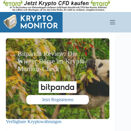
Zum
Inhalt
springen
Bitpanda Review: Die
Wiener Börse im Krypto-
Monitor-Check
Jetzt Registrieren
Verfügbare Kryptowährungen