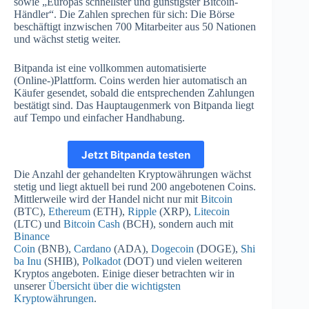
sowie „Europas schnellster und günstigster Bitcoin-
Händler“. Die Zahlen sprechen für sich: Die Börse
beschäftigt inzwischen 700 Mitarbeiter aus 50 Nationen
und wächst stetig weiter.
Bitpanda ist eine vollkommen automatisierte
(Online-)Plattform. Coins werden hier automatisch an
Käufer gesendet, sobald die entsprechenden Zahlungen
bestätigt sind. Das Hauptaugenmerk von Bitpanda liegt
auf Tempo und einfacher Handhabung.
Jetzt Bitpanda testen
Die Anzahl der gehandelten Kryptowährungen wächst
stetig und liegt aktuell bei rund 200 angebotenen Coins.
Mittlerweile wird der Handel nicht nur mit
Bitcoin
(BTC),
Ethereum
(ETH),
Ripple
(XRP),
Litecoin
(LTC) und
Bitcoin Cash
(BCH), sondern auch mit
Binance
Coin
(BNB),
Cardano
(ADA),
Dogecoin
(DOGE),
Shi
ba Inu
(SHIB),
Polkadot
(DOT) und vielen weiteren
Kryptos angeboten. Einige dieser betrachten wir in
unserer
Übersicht über die wichtigsten
Kryptowährungen
.