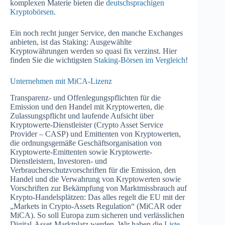
komplexen Materie bieten die
deutschsprachigen
Kryptobörsen.
Ein noch recht junger Service, den manche Exchanges
anbieten, ist das Staking: Ausgewählte
Kryptowährungen werden so quasi fix verzinst. Hier
finden Sie die wichtigsten
Staking-Börsen im Vergleich
!
Unternehmen mit MiCA-Lizenz
Transparenz- und Offenlegungspflichten für die
Emission und den Handel mit Kryptowerten, die
Zulassungspflicht und laufende Aufsicht über
Kryptowerte-Dienstleister (Crypto Asset Service
Provider – CASP) und Emittenten von Kryptowerten,
die ordnungsgemäße Geschäftsorganisation von
Kryptowerte-Emittenten sowie Kryptowerte-
Dienstleistern, Investoren- und
Verbraucherschutzvorschriften für die Emission, den
Handel und die Verwahrung von Kryptowerten sowie
Vorschriften zur Bekämpfung von Marktmissbrauch auf
Krypto-Handelsplätzen: Das alles regelt die EU mit der
„Markets in Crypto-Assets Regulation“ (MiCAR oder
MiCA). So soll Europa zum sicheren und verlässlichen
Digital-Asset-Marktplatz werden. Wir haben die
Liste