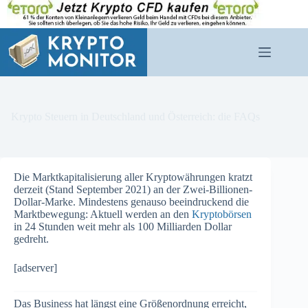
Zum
Inhalt
springen
Krypto Steuern in Deutschland und Österreich: die FAQs
Die Marktkapitalisierung aller Kryptowährungen kratzt
derzeit (Stand September 2021) an der Zwei-Billionen-
Dollar-Marke. Mindestens genauso beeindruckend die
Marktbewegung: Aktuell werden an den
Kryptobörsen
in 24 Stunden weit mehr als 100 Milliarden Dollar
gedreht.
[adserver]
Das Business hat längst eine Größenordnung erreicht,