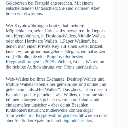
Geldbörsen bei Fiatgeld entsprechen. Mit einem
entscheidenden Unterschied: Sie sind sicherer. Aber
holen wir etwas aus:
Wer Kryptowährungen besitzt, hat mehrere
Möglichkeiten, seine Coins aufzubewahren. In Depots
von Kryptobörsen, in Desktop-Wallets, Mobile Wallets
oder eben Hardware Wallets. („Paper Wallets“, bei
denen man einen Private Key auf einen Zettel kritzelt,
lassen wir aufgrund mangelnder Eleganz einmal außen
vor.) Für alle, die eine
Prognose der besten
Kryptowährungen in 2025
möchten, ist das Wissen um
die richtige Aufbewahrung von Coins unerlässlich.
Web-Wallets bei Ihrer Exchange, Desktop Wallets und
Mobile Wallets haben eines gemein: sie sind online und
gelten somit als „Hot Wallets“. Das „heiß
„
ist in diesem
Fall nicht positiv gemeint – alle Wallets, die online sind,
können naturgemäß gehackt werden und sind somit
einigermaßen unsicher – aber damit Bezahlen
funktioniert natürlich: mittlerweile können sogar
Sportwetten mit Kryptowährungen bezahlt
werden oder
aber Sie finden Spaß am
Gambling mit Cryptos
.