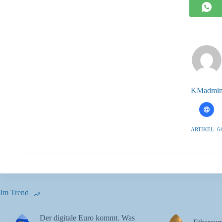
KMadmi
ARTIKEL: 6
Im Trend
Der digitale Euro kommt. Was