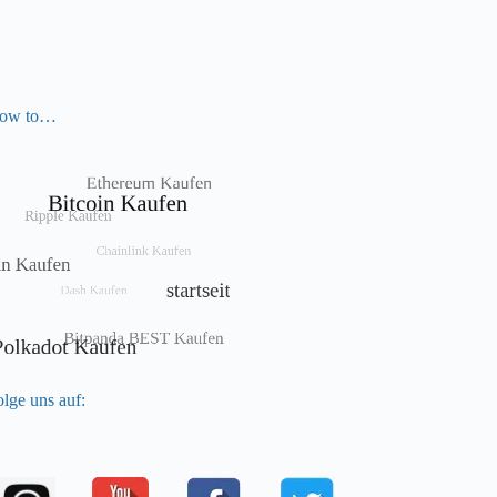
ow to…
lge uns auf: