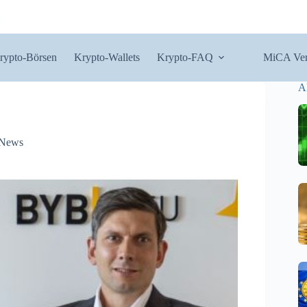
rypto-Börsen
Krypto-Wallets
Krypto-FAQ
MiCA Ver
A
 News