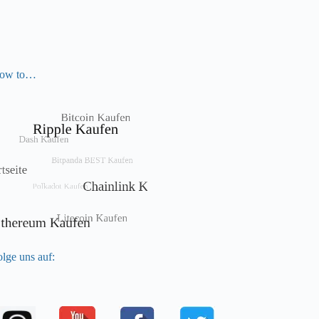
ow to…
lge uns auf: