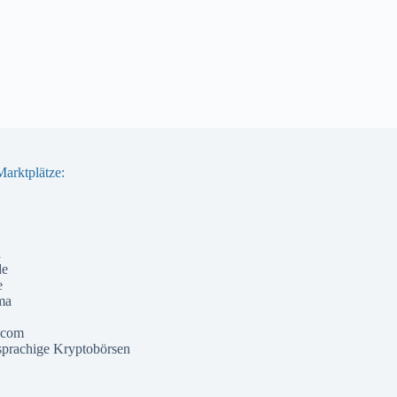
arktplätze:
a
de
e
ma
 com
prachige Kryptobörsen