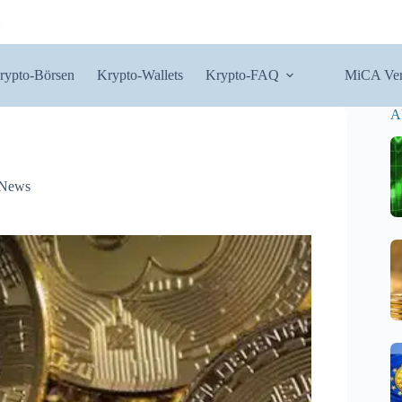
rypto-Börsen
Krypto-Wallets
Krypto-FAQ
MiCA Ver
A
 News