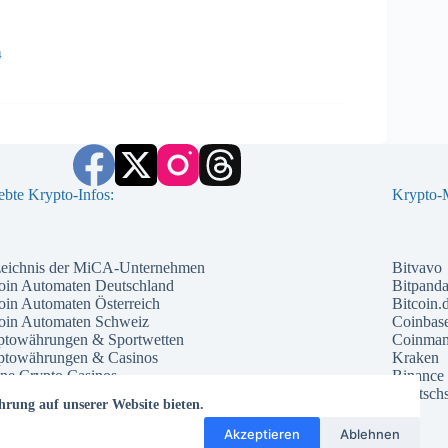
4
ebte Krypto-Infos:
Krypto-M
zeichnis der MiCA-Unternehmen
Bitvavo
oin Automaten Deutschland
Bitpand
oin Automaten Österreich
Bitcoin.
coin Automaten Schweiz
Coinbas
ptowährungen & Sportwetten
Coinma
ptowährungen & Casinos
Kraken
ne Crypto Casinos
Binance
ntial Kryptowährungen 2026
Deutschs
hrung auf unserer Website bieten.
che Kryptowährung 2026
te Kryptowährungen 2026
Akzeptieren
Ablehnen
ptowährungs Prognose 2026