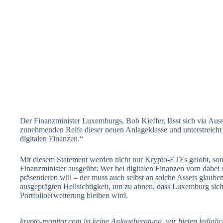
Der Finanzminister Luxemburgs, Bob Kieffer, lässt sich via Auss
zunehmenden Reife dieser neuen Anlageklasse und unterstreicht
digitalen Finanzen.“
Mit diesem Statement werden nicht nur Krypto-ETFs gelobt, sond
Finanzminister ausgeübt: Wer bei digitalen Finanzen vorn dabei s
präsentieren will – der muss auch selbst an solche Assets glaube
ausgeprägten Hellsichtigkeit, um zu ahnen, dass Luxemburg sich
Portfolioerweiterung bleiben wird.
krypto-monitor.com ist keine Anlageberatung, wir bieten ledigl