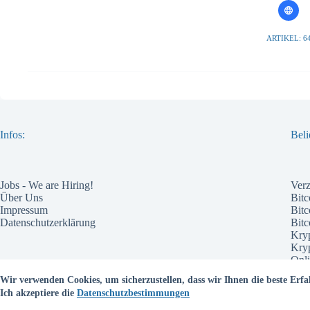
ARTIKEL: 6
Infos:
Beli
Jobs - We are Hiring!
Ver
Über Uns
Bitc
Impressum
Bitc
Datenschutzerklärung
Bit
Kry
Kry
Onli
Pote
Wir verwenden Cookies, um sicherzustellen, dass wir Ihnen die beste Erfa
Wel
Ich akzeptiere die
Datenschutzbestimmungen
Bes
Kry