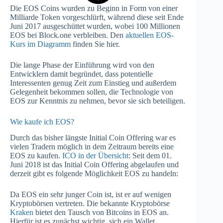
Die EOS Coins wurden zu Beginn in Form von einer
Milliarde Token vorgeschlürft, während diese seit Ende
Juni 2017 ausgeschüttet wurden, wobei 100 Millionen
EOS bei Block.one verbleiben. Den
aktuellen EOS-
Kurs im Diagramm
finden Sie hier.
Die lange Phase der Einführung wird von den
Entwicklern damit begründet, dass potentielle
Interessenten genug Zeit zum Einstieg und außerdem
Gelegenheit bekommen sollen, die Technologie von
EOS zur Kenntnis zu nehmen, bevor sie sich beteiligen.
Wie kaufe ich EOS?
Durch das bisher längste Initial Coin Offering war es
vielen Tradern möglich in dem Zeitraum bereits eine
EOS zu kaufen.
ICO in der Übersicht
: Seit dem 01.
Juni 2018 ist das Initial Coin Offering abgelaufen und
derzeit gibt es folgende Möglichkeit EOS zu handeln:
Da EOS ein sehr junger Coin ist, ist er auf wenigen
Kryptobörsen vertreten. Die bekannte Kryptobörse
Kraken
bietet den Tausch von Bitcoins in EOS an.
Hierfür ist es zunächst wichtig, sich ein Wallet