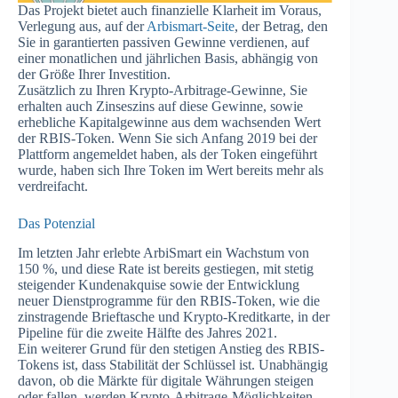
Das Projekt bietet auch finanzielle Klarheit im Voraus,
Verlegung aus, auf der
Arbismart-Seite
, der Betrag, den
Sie in garantierten passiven Gewinne verdienen, auf
einer monatlichen und jährlichen Basis, abhängig von
der Größe Ihrer Investition.
Zusätzlich zu Ihren Krypto-Arbitrage-Gewinne, Sie
erhalten auch Zinseszins auf diese Gewinne, sowie
erhebliche Kapitalgewinne aus dem wachsenden Wert
der RBIS-Token. Wenn Sie sich Anfang 2019 bei der
Plattform angemeldet haben, als der Token eingeführt
wurde, haben sich Ihre Token im Wert bereits mehr als
verdreifacht.
Das Potenzial
Im letzten Jahr erlebte ArbiSmart ein Wachstum von
150 %, und diese Rate ist bereits gestiegen, mit stetig
steigender Kundenakquise sowie der Entwicklung
neuer Dienstprogramme für den RBIS-Token, wie die
zinstragende Brieftasche und Krypto-Kreditkarte, in der
Pipeline für die zweite Hälfte des Jahres 2021.
Ein weiterer Grund für den stetigen Anstieg des RBIS-
Tokens ist, dass Stabilität der Schlüssel ist. Unabhängig
davon, ob die Märkte für digitale Währungen steigen
oder fallen, werden Krypto-Arbitrage-Möglichkeiten