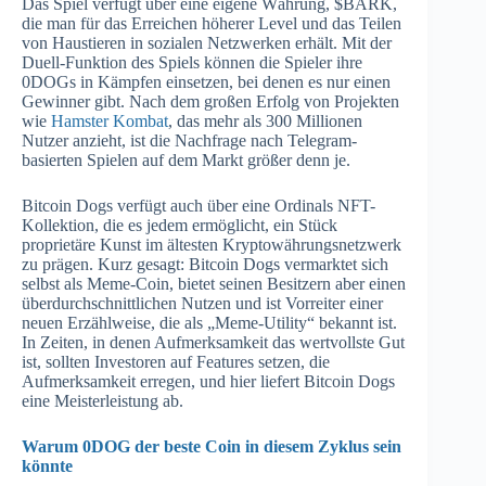
Das Spiel verfügt über eine eigene Währung, $BARK,
die man für das Erreichen höherer Level und das Teilen
von Haustieren in sozialen Netzwerken erhält. Mit der
Duell-Funktion des Spiels können die Spieler ihre
0DOGs in Kämpfen einsetzen, bei denen es nur einen
Gewinner gibt. Nach dem großen Erfolg von Projekten
wie
Hamster Kombat
, das mehr als 300 Millionen
Nutzer anzieht, ist die Nachfrage nach Telegram-
basierten Spielen auf dem Markt größer denn je.
Bitcoin Dogs verfügt auch über eine Ordinals NFT-
Kollektion, die es jedem ermöglicht, ein Stück
proprietäre Kunst im ältesten Kryptowährungsnetzwerk
zu prägen. Kurz gesagt: Bitcoin Dogs vermarktet sich
selbst als Meme-Coin, bietet seinen Besitzern aber einen
überdurchschnittlichen Nutzen und ist Vorreiter einer
neuen Erzählweise, die als „Meme-Utility“ bekannt ist.
In Zeiten, in denen Aufmerksamkeit das wertvollste Gut
ist, sollten Investoren auf Features setzen, die
Aufmerksamkeit erregen, und hier liefert Bitcoin Dogs
eine Meisterleistung ab.
Warum 0DOG der beste Coin in diesem Zyklus sein
könnte