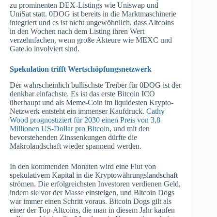
zu prominenten DEX-Listings wie Uniswap und
UniSat statt. 0DOG ist bereits in die Marktmaschinerie
integriert und es ist nicht ungewöhnlich, dass Altcoins
in den Wochen nach dem Listing ihren Wert
verzehnfachen, wenn große Akteure wie MEXC und
Gate.io involviert sind.
Spekulation trifft Wertschöpfungsnetzwerk
Der wahrscheinlich bullischste Treiber für 0DOG ist der
denkbar einfachste. Es ist das erste Bitcoin ICO
überhaupt und als Meme-Coin im liquidesten Krypto-
Netzwerk entsteht ein immenser Kaufdruck.
Cathy
Wood prognostiziert für 2030 einen Preis von 3,8
Millionen US-Dollar pro Bitcoin
, und mit den
bevorstehenden Zinssenkungen dürfte die
Makrolandschaft wieder spannend werden.
In den kommenden Monaten wird eine Flut von
spekulativem Kapital in die Kryptowährungslandschaft
strömen. Die erfolgreichsten Investoren verdienen Geld,
indem sie vor der Masse einsteigen, und Bitcoin Dogs
war immer einen Schritt voraus. Bitcoin Dogs gilt als
einer der Top-Altcoins, die man in diesem Jahr kaufen