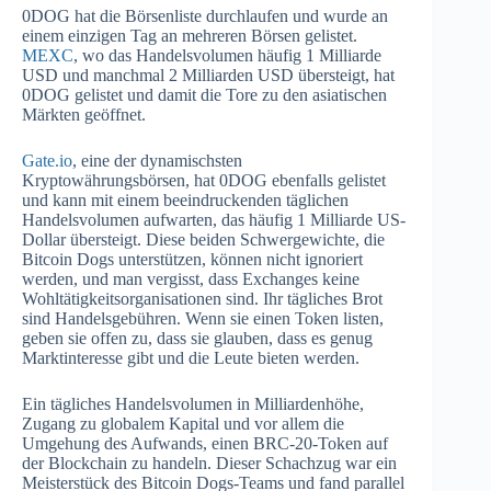
0DOG hat die Börsenliste durchlaufen und wurde an
einem einzigen Tag an mehreren Börsen gelistet.
MEXC
, wo das Handelsvolumen häufig 1 Milliarde
USD und manchmal 2 Milliarden USD übersteigt, hat
0DOG gelistet und damit die Tore zu den asiatischen
Märkten geöffnet.
Gate.io
, eine der dynamischsten
Kryptowährungsbörsen, hat 0DOG ebenfalls gelistet
und kann mit einem beeindruckenden täglichen
Handelsvolumen aufwarten, das häufig 1 Milliarde US-
Dollar übersteigt. Diese beiden Schwergewichte, die
Bitcoin Dogs unterstützen, können nicht ignoriert
werden, und man vergisst, dass Exchanges keine
Wohltätigkeitsorganisationen sind. Ihr tägliches Brot
sind Handelsgebühren. Wenn sie einen Token listen,
geben sie offen zu, dass sie glauben, dass es genug
Marktinteresse gibt und die Leute bieten werden.
Ein tägliches Handelsvolumen in Milliardenhöhe,
Zugang zu globalem Kapital und vor allem die
Umgehung des Aufwands, einen BRC-20-Token auf
der Blockchain zu handeln. Dieser Schachzug war ein
Meisterstück des Bitcoin Dogs-Teams und fand parallel