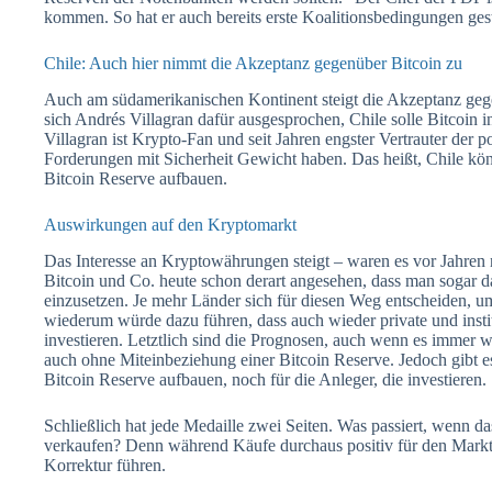
kommen. So hat er auch bereits erste Koalitionsbedingungen gest
Chile: Auch hier nimmt die Akzeptanz gegenüber Bitcoin zu
Auch am südamerikanischen Kontinent steigt die Akzeptanz gegenü
sich Andrés Villagran dafür ausgesprochen, Chile solle Bitcoin in 
Villagran ist Krypto-Fan und seit Jahren engster Vertrauter der p
Forderungen mit Sicherheit Gewicht haben. Das heißt, Chile kön
Bitcoin Reserve aufbauen.
Auswirkungen auf den Kryptomarkt
Das Interesse an Kryptowährungen steigt – waren es vor Jahren 
Bitcoin und Co. heute schon derart angesehen, dass man sogar d
einzusetzen. Je mehr Länder sich für diesen Weg entscheiden, um
wiederum würde dazu führen, dass auch wieder private und insti
investieren. Letztlich sind die Prognosen, auch wenn es immer w
auch ohne Miteinbeziehung einer Bitcoin Reserve. Jedoch gibt e
Bitcoin Reserve aufbauen, noch für die Anleger, die investieren.
Schließlich hat jede Medaille zwei Seiten. Was passiert, wenn d
verkaufen? Denn während Käufe durchaus positiv für den Markt 
Korrektur führen.