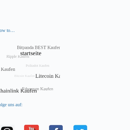
ow to…
lge uns auf: