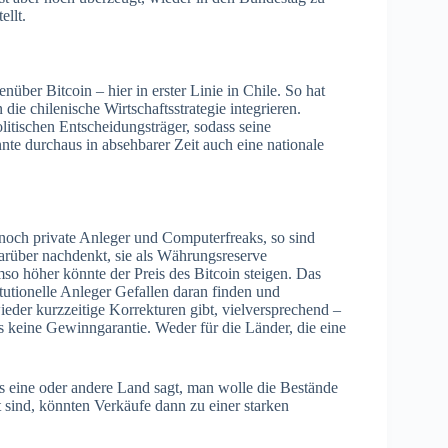
ellt.
ber Bitcoin – hier in erster Linie in Chile. So hat
die chilenische Wirtschaftsstrategie integrieren.
olitischen Entscheidungsträger, sodass seine
nte durchaus in absehbarer Zeit auch eine nationale
noch private Anleger und Computerfreaks, so sind
arüber nachdenkt, sie als Währungsreserve
so höher könnte der Preis des Bitcoin steigen. Das
tutionelle Anleger Gefallen daran finden und
ieder kurzzeitige Korrekturen gibt, vielversprechend –
s keine Gewinngarantie. Weder für die Länder, die eine
as eine oder andere Land sagt, man wolle die Bestände
sind, könnten Verkäufe dann zu einer starken