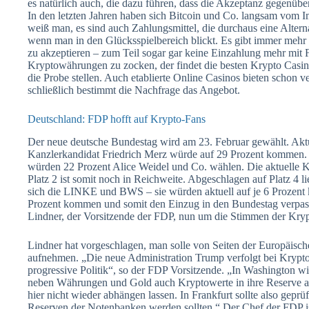
es natürlich auch, die dazu führen, dass die Akzeptanz gegenü
In den letzten Jahren haben sich Bitcoin und Co. langsam vom 
weiß man, es sind auch Zahlungsmittel, die durchaus eine Alter
wenn man in den Glücksspielbereich blickt. Es gibt immer meh
zu akzeptieren – zum Teil sogar gar keine Einzahlung mehr mit 
Kryptowährungen zu zocken, der findet die besten Krypto Casin
die Probe stellen. Auch etablierte Online Casinos bieten schon
schließlich bestimmt die Nachfrage das Angebot.
Deutschland: FDP hofft auf Krypto-Fans
Der neue deutsche Bundestag wird am 23. Februar gewählt. Aktuel
Kanzlerkandidat Friedrich Merz würde auf 29 Prozent kommen. D
würden 22 Prozent Alice Weidel und Co. wählen. Die aktuelle Ka
Platz 2 ist somit noch in Reichweite. Abgeschlagen auf Platz 4 l
sich die LINKE und BWS – sie würden aktuell auf je 6 Prozen
Prozent kommen und somit den Einzug in den Bundestag verpassen
Lindner, der Vorsitzende der FDP, nun um die Stimmen der Kryp
Lindner hat vorgeschlagen, man solle von Seiten der Europäisch
aufnehmen. „Die neue Administration Trump verfolgt bei Krypt
progressive Politik“, so der FDP Vorsitzende. „In Washington w
neben Währungen und Gold auch Kryptowerte in ihre Reserve a
hier nicht wieder abhängen lassen. In Frankfurt sollte also geprü
Reserven der Notenbanken werden sollten.“ Der Chef der FDP is