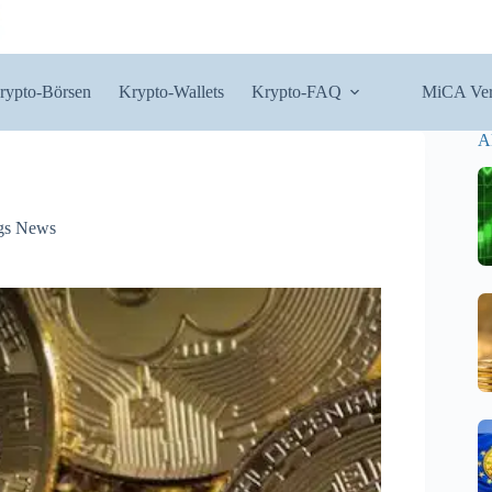
rypto-Börsen
Krypto-Wallets
Krypto-FAQ
MiCA Ver
A
gs News