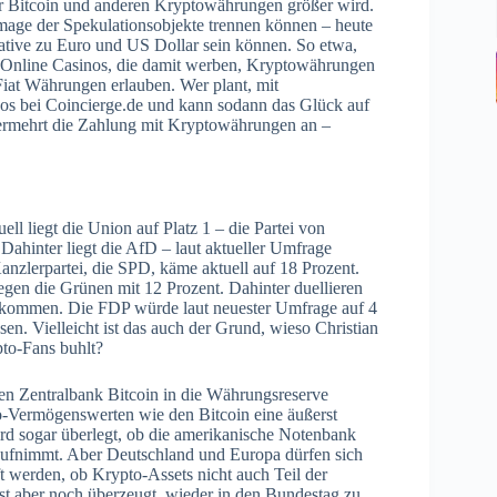
ber Bitcoin und anderen Kryptowährungen größer wird.
Image der Spekulationsobjekte trennen können – heute
native zu Euro und US Dollar sein können. So etwa,
r Online Casinos, die damit werben, Kryptowährungen
Fiat Währungen erlauben. Wer plant, mit
os bei Coincierge.de und kann sodann das Glück auf
 vermehrt die Zahlung mit Kryptowährungen an –
l liegt die Union auf Platz 1 – die Partei von
ahinter liegt die AfD – laut aktueller Umfrage
nzlerpartei, die SPD, käme aktuell auf 18 Prozent.
iegen die Grünen mit 12 Prozent. Dahinter duellieren
t kommen. Die FDP würde laut neuester Umfrage auf 4
. Vielleicht ist das auch der Grund, wieso Christian
to-Fans buhlt?
en Zentralbank Bitcoin in die Währungsreserve
o-Vermögenswerten wie den Bitcoin eine äußerst
ird sogar überlegt, ob die amerikanische Notenbank
ufnimmt. Aber Deutschland und Europa dürfen sich
ft werden, ob Krypto-Assets nicht auch Teil der
t aber noch überzeugt, wieder in den Bundestag zu