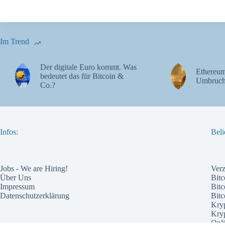
Im Trend
Der digitale Euro kommt. Was
Ethereum
bedeutet das für Bitcoin &
Umbruch
Co.?
Infos:
Beli
Jobs - We are Hiring!
Ver
Über Uns
Bitc
Impressum
Bitc
Datenschutzerklärung
Bit
Kry
Kry
Onli