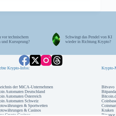
 vor technischem
Schwingt das Pendel von KI
 und Kurssprung?
wieder in Richtung Krypto?
ebte Krypto-Infos:
Krypto-M
zeichnis der MiCA-Unternehmen
Bitvavo
oin Automaten Deutschland
Bitpand
oin Automaten Österreich
Bitcoin.
coin Automaten Schweiz
Coinbas
ptowährungen & Sportwetten
Coinma
ptowährungen & Casinos
Kraken
ne Crypto Casinos
Binance