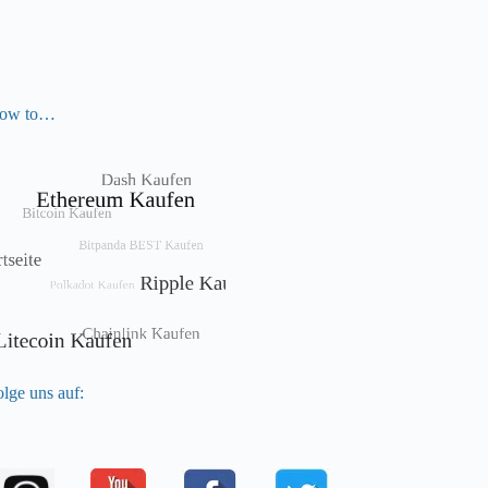
ow to…
lge uns auf: