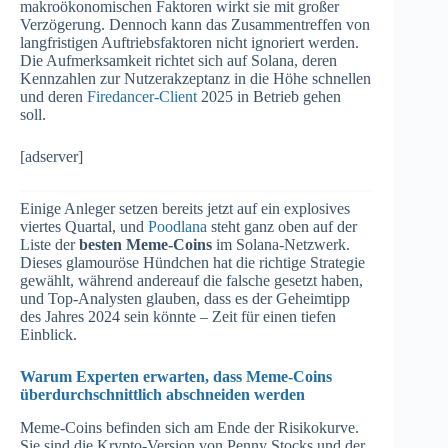
makroökonomischen Faktoren wirkt sie mit großer
Verzögerung. Dennoch kann das Zusammentreffen von
langfristigen Auftriebsfaktoren nicht ignoriert werden.
Die Aufmerksamkeit richtet sich auf Solana, deren
Kennzahlen zur Nutzerakzeptanz in die Höhe schnellen
und deren
Firedancer-Client
2025 in Betrieb gehen
soll.
[adserver]
Einige Anleger setzen bereits jetzt auf ein explosives
viertes Quartal, und
Poodlana
steht ganz oben auf der
Liste der
besten Meme-Coins
im Solana-Netzwerk.
Dieses glamouröse Hündchen hat die richtige Strategie
gewählt, während andereauf die falsche gesetzt haben,
und Top-Analysten glauben, dass es der Geheimtipp
des Jahres 2024 sein könnte – Zeit für einen tiefen
Einblick.
Warum Experten erwarten, dass Meme-Coins
überdurchschnittlich abschneiden werden
Meme-Coins befinden sich am Ende der Risikokurve.
Sie sind die Krypto-Version von Penny Stocks und der