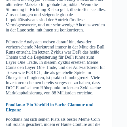
ultimative Maßstab für globale Liquidität. Wenn die
Stimmung in Richtung Risiko geht, übertreffen sie alles.
Zinssenkungen und steigende globale
Liquiditätsniveaus sind der Antrieb für diese
Vermögenswerte, und nur sehr wenige Altcoins werden
in der Lage sein, mit ihnen zu konkurrieren.
Führende Analysten weisen darauf hin, dass der
vorherrschende Markttrend immer in der Mitte des Bull
Runs entsteht. Im letzten Zyklus war DeFi das heiße
Thema und die Begeisterung für DeFi führte zum
Layer-One-Trade. In diesem Zyklus ersetzen Meme-
Coins den Layer-One-Trade, und der Aufwärtstrend für
Token wie POODL, die als gehebelte Spiele im
Ökosystem fungieren, ist praktisch unbegrenzt. Viele
Investoren scheinen bereits vergessen zu haben, dass
DOGE auf seinem Höhepunkt im letzten Zyklus eine
Marktkapitalisierung von 88 Milliarden erreichte.
Poodlana: Ein Vorbild in Sache Glamour und
Eleganz
Poodlana hat sich seinen Platz als bester Meme-Coin
auf Solana gesichert, indem er Haute Couture auf die