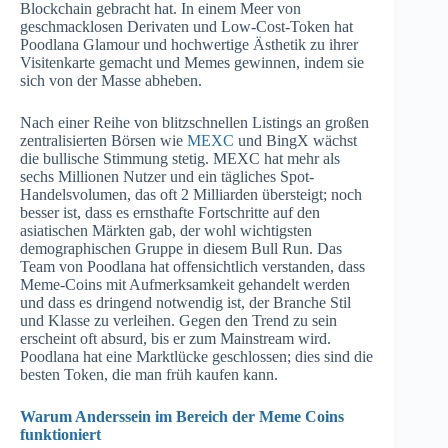
Blockchain gebracht hat. In einem Meer von
geschmacklosen Derivaten und Low-Cost-Token hat
Poodlana Glamour und hochwertige Ästhetik zu ihrer
Visitenkarte gemacht und Memes gewinnen, indem sie
sich von der Masse abheben.
Nach einer Reihe von blitzschnellen Listings an großen
zentralisierten Börsen wie
MEXC
und BingX wächst
die bullische Stimmung stetig. MEXC hat mehr als
sechs Millionen Nutzer und ein tägliches Spot-
Handelsvolumen, das oft 2 Milliarden übersteigt; noch
besser ist, dass es ernsthafte Fortschritte auf den
asiatischen Märkten gab, der wohl wichtigsten
demographischen Gruppe in diesem Bull Run. Das
Team von Poodlana hat offensichtlich verstanden, dass
Meme-Coins mit Aufmerksamkeit gehandelt werden
und dass es dringend notwendig ist, der Branche Stil
und Klasse zu verleihen. Gegen den Trend zu sein
erscheint oft absurd, bis er zum Mainstream wird.
Poodlana hat eine Marktlücke geschlossen; dies sind die
besten Token, die man früh kaufen kann.
Warum Anderssein im Bereich der Meme Coins
funktioniert