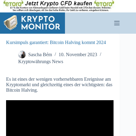
Zum
Inhalt
springen
Kursimpuls garantiert: Bitcoin Halving kommt 2024
Sascha Bém
10. November 2023
Kryptowährungs News
Es ist eines der wenigen vorhersehbaren Ereignisse am
Kryptomarkt und gleichzeitig eines der wichtigsten: das
Bitcoin Halving.