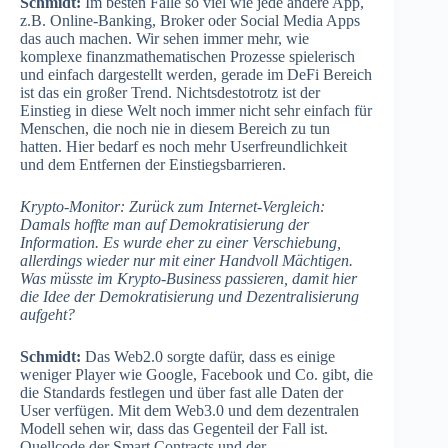
Schmidt:
Im besten Falle so viel wie jede andere App,
z.B. Online-Banking, Broker oder Social Media Apps
das auch machen. Wir sehen immer mehr, wie
komplexe finanzmathematischen Prozesse spielerisch
und einfach dargestellt werden, gerade im DeFi Bereich
ist das ein großer Trend. Nichtsdestotrotz ist der
Einstieg in diese Welt noch immer nicht sehr einfach für
Menschen, die noch nie in diesem Bereich zu tun
hatten. Hier bedarf es noch mehr Userfreundlichkeit
und dem Entfernen der Einstiegsbarrieren.
Krypto-Monitor: Zurück zum Internet-Vergleich:
Damals hoffte man auf Demokratisierung der
Information. Es wurde eher zu einer Verschiebung,
allerdings wieder nur mit einer Handvoll Mächtigen.
Was müsste im Krypto-Business passieren, damit hier
die Idee der Demokratisierung und Dezentralisierung
aufgeht?
Schmidt:
Das Web2.0 sorgte dafür, dass es einige
weniger Player wie Google, Facebook und Co. gibt, die
die Standards festlegen und über fast alle Daten der
User verfügen. Mit dem Web3.0 und dem dezentralen
Modell sehen wir, dass das Gegenteil der Fall ist.
Quellcode der Smart Contracts und der