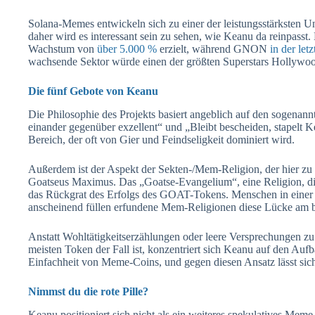
Solana-Memes entwickeln sich zu einer der leistungsstärksten 
daher wird es interessant sein zu sehen, wie Keanu da reinpasst
Wachstum von
über 5.000 %
erzielt, während GNON
in der le
wachsende Sektor würde einen der größten Superstars Hollywo
Die fünf Gebote von Keanu
Die Philosophie des Projekts basiert angeblich auf den sogena
einander gegenüber exzellent“ und „Bleibt bescheiden, stapelt Ke
Bereich, der oft von Gier und Feindseligkeit dominiert wird.
Außerdem ist der Aspekt der Sekten-/Mem-Religion, der hier zu s
Goatseus Maximus. Das „Goatse-Evangelium“, eine Religion, die
das Rückgrat des Erfolgs des GOAT-Tokens. Menschen in einer s
anscheinend füllen erfundene Mem-Religionen diese Lücke am b
Anstatt Wohltätigkeitserzählungen oder leere Versprechungen zu
meisten Token der Fall ist, konzentriert sich Keanu auf den Auf
Einfachheit von Meme-Coins, und gegen diesen Ansatz lässt sic
Nimmst du die rote Pille?
Keanu positioniert sich nicht als ein weiteres spekulatives Meme.