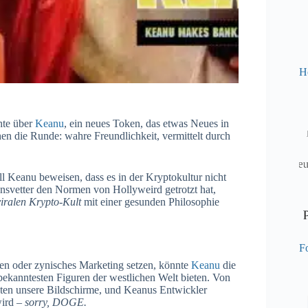
H
hte über
Keanu
, ein neues Token, das etwas Neues in
n die Runde: wahre Freundlichkeit, vermittelt durch
will Keanu beweisen, dass es in der Kryptokultur nicht
nsvetter den Normen von Hollyweird getrotzt hat,
viralen Krypto-Kult
mit einer gesunden Philosophie
Fo
n oder zynisches Marketing setzen, könnte
Keanu
die
 bekanntesten Figuren der westlichen Welt bieten. Von
nten unsere Bildschirme, und Keanus Entwickler
wird –
sorry, DOGE.