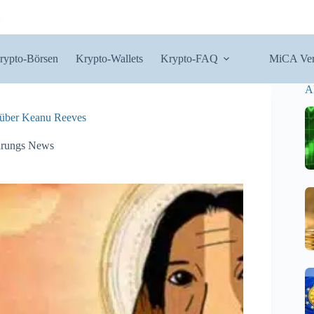
rypto-Börsen
Krypto-Wallets
Krypto-FAQ
MiCA Ver
A
 über Keanu Reeves
rungs News