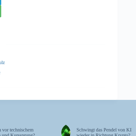
ulz
2
 vor technischem
Schwingt das Pendel von KI
 und Kurssprung?
wieder in Richtung Krypto?