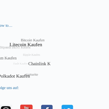
ow to…
lge uns auf: