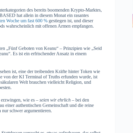
Unterkategorien des bereits boomenden Krypto-Marktes,
. BASED hat allein in diesem Monat ein rasantes
tzten Woche um fast 600 %
gestiegen ist, und dieser
ods wahrscheinlich mit offenen Armen empfangen.
nnten „Fünf Geboten von Keanu“ – Prinzipien wie „Seid
anu“. Es ist ein erfrischender Ansatz in einem
ehen ist, eine der treibenden Kräfte hinter Token wie
 von der KI Terminal of Truths erfunden wurde, ist
äkularen Welt brauchen vielleicht Religion, und
esten.
 erzwingen, wie es –
seien wir ehrlich
– bei den
bau einer authentischen Gemeinschaft und die reine
h nur schwer argumentieren.
 Stattdessen versucht es, etwas aufzubauen, das selbst