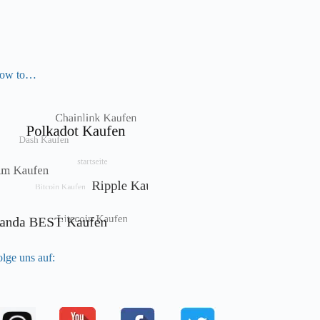
ow to…
lge uns auf: