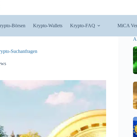
rypto-Börsen
Krypto-Wallets
Krypto-FAQ
MiCA Ver
A
rypto-Suchanfragen
ews