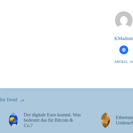
KMadmi
ARTIKEL: 6
Im Trend
Der digitale Euro kommt. Was
Ethereum
bedeutet das für Bitcoin &
Umbruch
Co.?