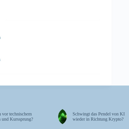
n
4
 vor technischem
Schwingt das Pendel von KI
 und Kurssprung?
wieder in Richtung Krypto?