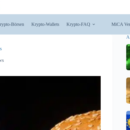
rypto-Börsen
Krypto-Wallets
Krypto-FAQ
MiCA Ver
A
s
ws