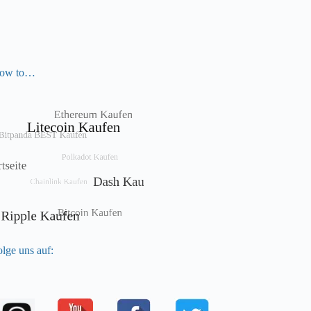
ow to…
lge uns auf: