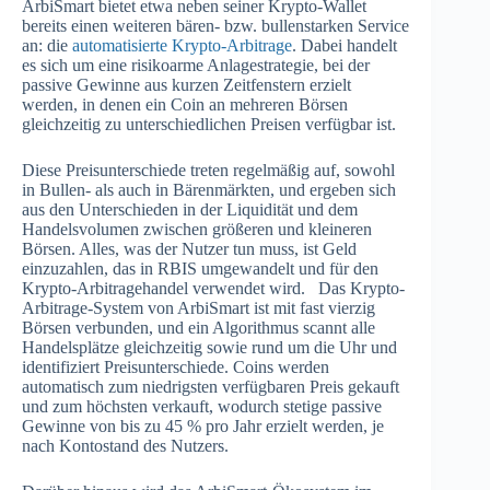
ArbiSmart bietet etwa neben seiner Krypto-Wallet
bereits einen weiteren bären- bzw. bullenstarken Service
an: die
automatisierte Krypto-Arbitrage
. Dabei handelt
es sich um eine risikoarme Anlagestrategie, bei der
passive Gewinne aus kurzen Zeitfenstern erzielt
werden, in denen ein Coin an mehreren Börsen
gleichzeitig zu unterschiedlichen Preisen verfügbar ist.
Diese Preisunterschiede treten regelmäßig auf, sowohl
in Bullen- als auch in Bärenmärkten, und ergeben sich
aus den Unterschieden in der Liquidität und dem
Handelsvolumen zwischen größeren und kleineren
Börsen. Alles, was der Nutzer tun muss, ist Geld
einzuzahlen, das in RBIS umgewandelt und für den
Krypto-Arbitragehandel verwendet wird. Das Krypto-
Arbitrage-System von ArbiSmart ist mit fast vierzig
Börsen verbunden, und ein Algorithmus scannt alle
Handelsplätze gleichzeitig sowie rund um die Uhr und
identifiziert Preisunterschiede. Coins werden
automatisch zum niedrigsten verfügbaren Preis gekauft
und zum höchsten verkauft, wodurch stetige passive
Gewinne von bis zu 45 % pro Jahr erzielt werden, je
nach Kontostand des Nutzers.