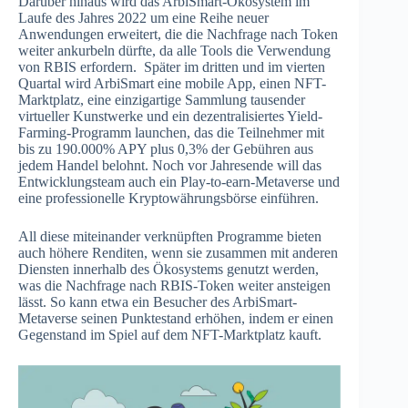
Darüber hinaus wird das ArbiSmart-Ökosystem im
Laufe des Jahres 2022 um eine Reihe neuer
Anwendungen erweitert, die die Nachfrage nach Token
weiter ankurbeln dürfte, da alle Tools die Verwendung
von RBIS erfordern. Später im dritten und im vierten
Quartal wird ArbiSmart eine mobile App, einen NFT-
Marktplatz, eine einzigartige Sammlung tausender
virtueller Kunstwerke und ein dezentralisiertes Yield-
Farming-Programm launchen, das die Teilnehmer mit
bis zu 190.000% APY plus 0,3% der Gebühren aus
jedem Handel belohnt. Noch vor Jahresende will das
Entwicklungsteam auch ein Play-to-earn-Metaverse und
eine professionelle Kryptowährungsbörse einführen.
All diese miteinander verknüpften Programme bieten
auch höhere Renditen, wenn sie zusammen mit anderen
Diensten innerhalb des Ökosystems genutzt werden,
was die Nachfrage nach RBIS-Token weiter ansteigen
lässt. So kann etwa ein Besucher des ArbiSmart-
Metaverse seinen Punktestand erhöhen, indem er einen
Gegenstand im Spiel auf dem NFT-Marktplatz kauft.