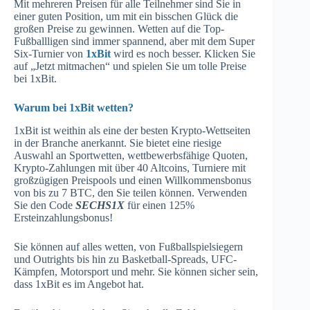
Mit mehreren Preisen für alle Teilnehmer sind Sie in
einer guten Position, um mit ein bisschen Glück die
großen Preise zu gewinnen. Wetten auf die Top-
Fußballligen sind immer spannend, aber mit dem Super
Six-Turnier von
1xBit
wird es noch besser. Klicken Sie
auf „Jetzt mitmachen“ und spielen Sie um tolle Preise
bei 1xBit.
Warum bei 1xBit wetten?
1xBit ist weithin als eine der besten Krypto-Wettseiten
in der Branche anerkannt. Sie bietet eine riesige
Auswahl an Sportwetten, wettbewerbsfähige Quoten,
Krypto-Zahlungen mit über 40 Altcoins, Turniere mit
großzügigen Preispools und einen Willkommensbonus
von bis zu 7 BTC, den Sie teilen können. Verwenden
Sie den Code
SECHS1X
für einen 125%
Ersteinzahlungsbonus!
Sie können auf alles wetten, von Fußballspielsiegern
und Outrights bis hin zu Basketball-Spreads, UFC-
Kämpfen, Motorsport und mehr. Sie können sicher sein,
dass 1xBit es im Angebot hat.