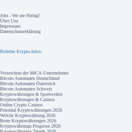
Jobs - We are Hiring!
Über Uns
Impressum
Datenschutzerklärung
Beliebte Krypto-Infos:
Verzeichnis der MiCA-Unternehmen
Bitcoin Automaten Deutschland
Bitcoin Automaten Österreich
Bitcoin Automaten Schweiz
Kryptowährungen & Sportwetten
Kryptowährungen & Casinos
Online Crypto Casinos
Potential Kryptowährungen 2026
Welche Kryptowährung 2026
Beste Kryptowährungen 2026
Kryptowährungs Prognose 2026
Kryptowährungs Trends 2026