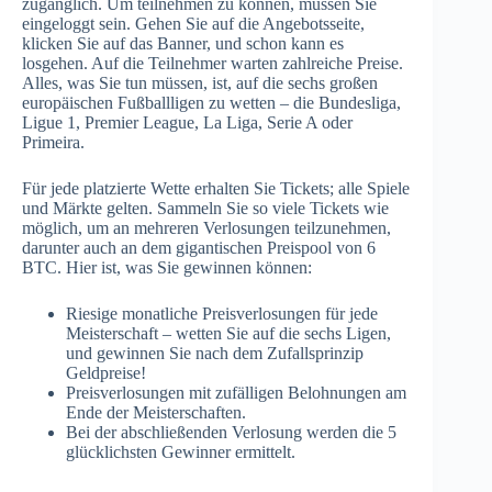
zugänglich. Um teilnehmen zu können, müssen Sie
eingeloggt sein. Gehen Sie auf die Angebotsseite,
klicken Sie auf das Banner, und schon kann es
losgehen. Auf die Teilnehmer warten zahlreiche Preise.
Alles, was Sie tun müssen, ist, auf die sechs großen
europäischen Fußballligen zu wetten – die Bundesliga,
Ligue 1, Premier League, La Liga, Serie A oder
Primeira.
Für jede platzierte Wette erhalten Sie Tickets; alle Spiele
und Märkte gelten. Sammeln Sie so viele Tickets wie
möglich, um an mehreren Verlosungen teilzunehmen,
darunter auch an dem gigantischen Preispool von 6
BTC. Hier ist, was Sie gewinnen können:
Riesige monatliche Preisverlosungen für jede
Meisterschaft – wetten Sie auf die sechs Ligen,
und gewinnen Sie nach dem Zufallsprinzip
Geldpreise!
Preisverlosungen mit zufälligen Belohnungen am
Ende der Meisterschaften.
Bei der abschließenden Verlosung werden die 5
glücklichsten Gewinner ermittelt.