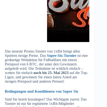
Das neueste Promo-Turnier von 1xBit bringt allen
Spielern riesige Preise. Das
Super
-Six-Turnier
ist eine
großartige Wettaktion für Fußballfans mit einem
Preispool von 6 BTC, der unter den Gewinnern
aufgeteilt wird. Die Teilnahme ist wirklich einfach –
wetten Sie einfach
noch bis 25. Mai 2023
auf die Top-
Ligen, und gewinnen Sie einen fairen Anteil am
riesigen Preispool und anderen Preisen!
Bedingungen und Konditionen von Super Six
Sind Sie bereit loszulegen? Das Wichtigste zuerst: Das
Turnier ist nur für registrierte 1xBit-Mitglieder