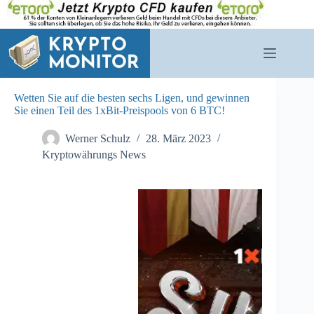
Zum
Inhalt
springen
Wetten Sie auf die besten sechs Ligen, und gewinnen
Sie einen Teil des 1xBit-Preispools von 6 BTC!
Werner Schulz
28. März 2023
Kryptowährungs News