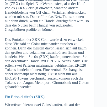
0x (ZRX) ins Spiel. Nur Werttransfers, also der Kauf
von ox (ZRX), erfolgt on-chain, während andere
Handelsbefehle von Off-chain-Verfahren abgewickelt
werden müssen. Daher führt das Netz Transaktionen
nur dann durch, wenn ein Handel durchgeführt wird, so
dass die Nutzer beim Handel von reduzierten
Gasgebühren profitieren können.
Das Protokoll der ZRX Coin wurde dazu entwickelt,
diese Vielzahl an Coins miteinander tauschen zu
können. Denn die meisten davon lassen sich auf kaum
den großen und bekannten Tauschbörsen finden und
handeln. Wenn Sie 0x (ZRX) kaufen, unterstützten Sie
den dezentralen Handel mit ERC20-Tokens. Mittels 0x
sollen zwei Parteien miteinander gebührenfrei ERC20-
Tokens handeln können. Eine zentrale Exchange ist
dabei überhaupt nicht nötig. Ox ist nicht nur auf
ERC20-Tokens beschränkt, zurzeit können auch die
Tokens von Augur, Melonport, Chronobank und Golem
gehandelt werden.
Ein Beispiel für 0x (ZRX)
Wir müssen hierzu zwei Coins kaufen, die auf der