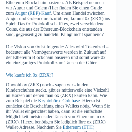
Ethereum Blockchain basieren. Als Beispiel nehmen
wir Augur und Golem (Hier finden Sie einen Guide
zum
Augur (REP)-Kauf
. Um einen Handel zwischen
Augur und Golem durchzuführen, kommt 0x (ZRX) ins
Spiel: Das 0x Protokoll schafft es, zwei verschiedene
Coins, die aus der Ethereum-Blockchain entstanden
sind, gegenseitig zu handeln. Klingt nicht spannend?
Die Vision von 0x ist folgende: Alles wird Tokenized –
bedeutet: alle Vermögenswerte werden in Zukunft auf
der Ethereum Blockchain basieren und somit wäre 0x
ein einzigartiges Protokoll zum Tausch der Güter.
Wie kaufe ich 0x (ZRX)?
Obwohl ox (ZRX) noch - sagen wir - in den
Kinderschuhen steckt, gibt es mittlerweile eine Vielzahl
an Börsen auf denen man ox (ZRX) kaufen kann. Wie
zum Beispiel die
Kryptobörse Coinbase
. Hierzu ist
zunächst die Beschaffung eines Wallets nötig. Wenn Sie
ihr Wallet eingerichtet haben, dann ist die einfachste
Möglichkeit meistens der Tausch von Ethereum in ox
(ZRX). Hierzu benötigen Sie lediglich Ihre ox (ZRX)
Wallet-Adresse. Nachdem Sie
Ethereum (ETH)