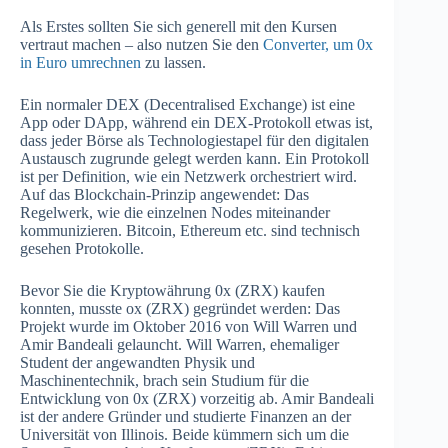
Als Erstes sollten Sie sich generell mit den Kursen
vertraut machen – also nutzen Sie den
Converter, um 0x
in Euro umrechnen
zu lassen.
Ein normaler DEX (Decentralised Exchange) ist eine
App oder DApp, während ein DEX-Protokoll etwas ist,
dass jeder Börse als Technologiestapel für den digitalen
Austausch zugrunde gelegt werden kann. Ein Protokoll
ist per Definition, wie ein Netzwerk orchestriert wird.
Auf das Blockchain-Prinzip angewendet: Das
Regelwerk, wie die einzelnen Nodes miteinander
kommunizieren. Bitcoin, Ethereum etc. sind technisch
gesehen Protokolle.
Bevor Sie die Kryptowährung 0x (ZRX) kaufen
konnten, musste ox (ZRX) gegründet werden: Das
Projekt wurde im Oktober 2016 von Will Warren und
Amir Bandeali gelauncht. Will Warren, ehemaliger
Student der angewandten Physik und
Maschinentechnik, brach sein Studium für die
Entwicklung von 0x (ZRX) vorzeitig ab. Amir Bandeali
ist der andere Gründer und studierte Finanzen an der
Universität von Illinois. Beide kümmern sich um die