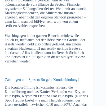
Börse in Luxembur angesiedelt und bei der
„Commission de Surveillance du Secteur Financier“
registrierter Zahlungsdienstleister. Wenn wir an manche
Marktbegleiter denken, die Milliarden-Umsätze
angeben, aber nicht den eigenen Standort preisgeben –
dann kann man bei bitFlyer sehr wohl von einem
seriösen Anbieter sprechen.
Was hingegen in der ganzen Branche mittlerweile
üblich ist, trifft auch bei der Börse zu: ein Großteil der
Assets werden cold also offline gelagert, um einem
etwaigen Hackerangriff nur relativ geringe Beute zu
überlassen. Alles in allem kann im Bereich Sicherheit
und Seriosität ein Pluspunkt in dieser bitFlyer Review
vergeben werden.
Zahlungen und Spesen: So geht Kundenbindung!
Die Kontoeröffnung ist kostenlos. Ebenso die
Kontoführung und das Kaufen/Verkaufen von Krypto
zu Krypto, Krypto zu Fiat und Fiat zu Krypto. (Nur das
Spot Trading kostet – je nach Handelsvolumen des
Users gestaffelt – zwischen 0,10 und 0,20%.) Auch das