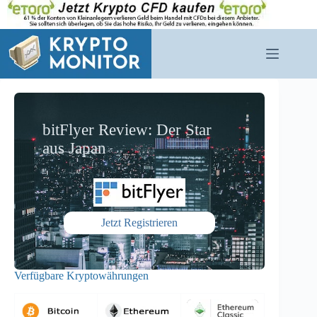
Zum
Inhalt
springen
bitFlyer Review: Der Star
aus Japan
Jetzt Registrieren
Verfügbare Kryptowährungen