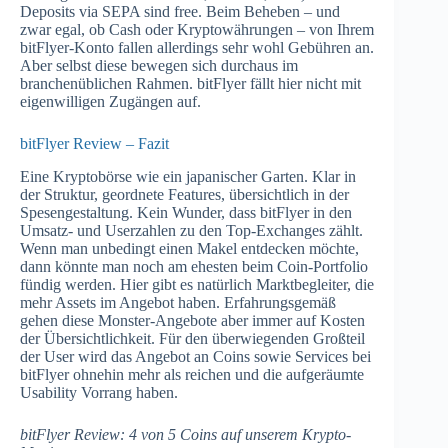
Deposits via SEPA sind free. Beim Beheben – und
zwar egal, ob Cash oder Kryptowährungen – von Ihrem
bitFlyer-Konto fallen allerdings sehr wohl Gebühren an.
Aber selbst diese bewegen sich durchaus im
branchenüblichen Rahmen. bitFlyer fällt hier nicht mit
eigenwilligen Zugängen auf.
bitFlyer Review – Fazit
Eine Kryptobörse wie ein japanischer Garten. Klar in
der Struktur, geordnete Features, übersichtlich in der
Spesengestaltung. Kein Wunder, dass bitFlyer in den
Umsatz- und Userzahlen zu den Top-Exchanges zählt.
Wenn man unbedingt einen Makel entdecken möchte,
dann könnte man noch am ehesten beim Coin-Portfolio
fündig werden. Hier gibt es natürlich Marktbegleiter, die
mehr Assets im Angebot haben. Erfahrungsgemäß
gehen diese Monster-Angebote aber immer auf Kosten
der Übersichtlichkeit. Für den überwiegenden Großteil
der User wird das Angebot an Coins sowie Services bei
bitFlyer ohnehin mehr als reichen und die aufgeräumte
Usability Vorrang haben.
bitFlyer Review: 4 von 5 Coins auf unserem Krypto-