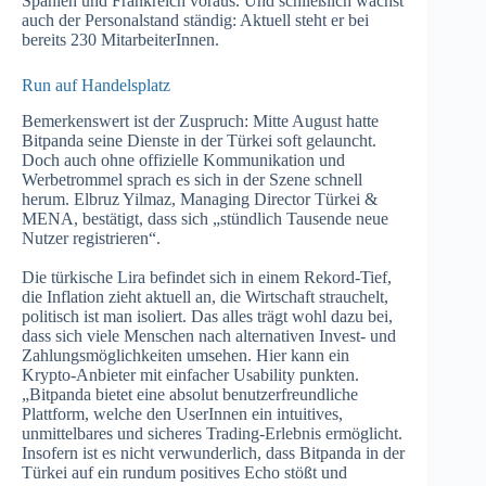
Spanien und Frankreich voraus. Und schließlich wächst
auch der Personalstand ständig: Aktuell steht er bei
bereits 230 MitarbeiterInnen.
Run auf Handelsplatz
Bemerkenswert ist der Zuspruch: Mitte August hatte
Bitpanda seine Dienste in der Türkei soft gelauncht.
Doch auch ohne offizielle Kommunikation und
Werbetrommel sprach es sich in der Szene schnell
herum. Elbruz Yilmaz, Managing Director Türkei &
MENA, bestätigt, dass sich „stündlich Tausende neue
Nutzer registrieren“.
Die türkische Lira befindet sich in einem Rekord-Tief,
die Inflation zieht aktuell an, die Wirtschaft strauchelt,
politisch ist man isoliert. Das alles trägt wohl dazu bei,
dass sich viele Menschen nach alternativen Invest- und
Zahlungsmöglichkeiten umsehen. Hier kann ein
Krypto-Anbieter mit einfacher Usability punkten.
„Bitpanda bietet eine absolut benutzerfreundliche
Plattform, welche den UserInnen ein intuitives,
unmittelbares und sicheres Trading-Erlebnis ermöglicht.
Insofern ist es nicht verwunderlich, dass Bitpanda in der
Türkei auf ein rundum positives Echo stößt und