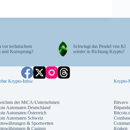
 vor technischem
Schwingt das Pendel von KI
 und Kurssprung?
wieder in Richtung Krypto?
ebte Krypto-Infos:
Krypto-M
zeichnis der MiCA-Unternehmen
Bitvavo
oin Automaten Deutschland
Bitpand
oin Automaten Österreich
Bitcoin.
coin Automaten Schweiz
Coinbas
ptowährungen & Sportwetten
Coinma
ptowährungen & Casinos
Kraken