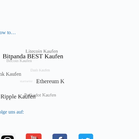
ow to…
lge uns auf: