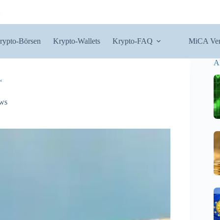
rypto-Börsen
Krypto-Wallets
Krypto-FAQ
MiCA Ver
A
“
ws