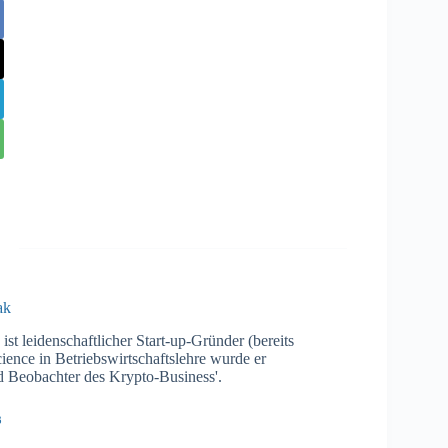
ak
t leidenschaftlicher Start-up-Gründer (bereits
ence in Betriebswirtschaftslehre wurde er
nd Beobachter des Krypto-Business'.
3