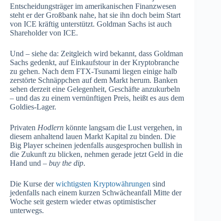
Entscheidungsträger im amerikanischen Finanzwesen
steht er der Großbank nahe, hat sie ihn doch beim Start
von ICE kräftig unterstützt. Goldman Sachs ist auch
Shareholder von ICE.
Und – siehe da: Zeitgleich wird bekannt, dass Goldman
Sachs gedenkt, auf Einkaufstour in der Kryptobranche
zu gehen. Nach dem FTX-Tsunami liegen einige halb
zerstörte Schnäppchen auf dem Markt herum. Banken
sehen derzeit eine Gelegenheit, Geschäfte anzukurbeln
– und das zu einem vernünftigen Preis, heißt es aus dem
Goldies-Lager.
Privaten
Hodlern
könnte langsam die Lust vergehen, in
diesem anhaltend lauen Markt Kapital zu binden. Die
Big Player scheinen jedenfalls ausgesprochen bullish in
die Zukunft zu blicken, nehmen gerade jetzt Geld in die
Hand und –
buy the dip
.
Die Kurse der
wichtigsten Kryptowährungen
sind
jedenfalls nach einem kurzen Schwächeanfall Mitte der
Woche seit gestern wieder etwas optimistischer
unterwegs.