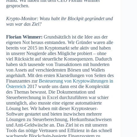
Hand. Wir haben mit dem CEO Florian Wimmer
gesprochen.
Krypto-Monitor: Wozu habt ihr Blockpit gegründet und
was war das Ziel?
Florian Wimmer:
Grundsätzlich ist die Idee aus der
eigenen Not heraus entstanden. Wir Gründer waren alle
bereits vor 2015 im Kryptomarkt sehr aktiv und haben
in unserer Neugierde alles Mögliche probiert – ohne
viel Rücksicht auf steuerliche Konsequenzen. Dadurch
haben sich tausende von Transaktionen mit hunderten
von Assets auf verschiedensten Börsen und Wallets
angehäuft. Mit den ersten Klarstellungen von Seiten des
Finanzamtes zur
Besteuerung von Kryptowährungen in
Österreich
2017 wurde uns dann erst die Komplexität
des Themas bewusst. Die Dokumentation und
Steuerberechnung in Excel durchzuführen war schier
unmöglich, also musste eine eigene automatisierte
Lösung her. Wir haben mit dieser Kryptosteuer-
Software gestartet und bieten inzwischen mehrere
Lösungen zu Steuerberechnung, Herkunftsnachweisen
und Anti-Geldwäsche an. Das Ziel ist es mit unseren
Tools das nötige Vertrauen und Effizienz in das schnell
wachsende Blockchain-basierte Finanzsystem zu