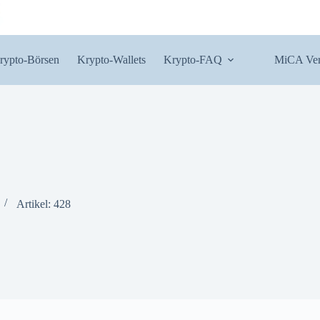
rypto-Börsen
Krypto-Wallets
Krypto-FAQ
MiCA Ver
Artikel: 428