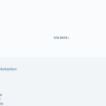
NÄCHSTE
arktplätze:
a
de
e
ma