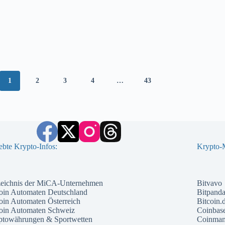
1
2
3
4
…
43
ebte Krypto-Infos:
Krypto-M
zeichnis der MiCA-Unternehmen
Bitvavo
oin Automaten Deutschland
Bitpand
oin Automaten Österreich
Bitcoin.
coin Automaten Schweiz
Coinbas
ptowährungen & Sportwetten
Coinma