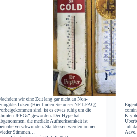
Nachdem wir eine Zeit lang gar nicht an Non-
Fungible-Token (Hier finden Sie unser NFT-FAQ)
Eigent
vorbeigekommen sind, ist es etwas ruhig um die
comin
„bunten JPEGs“ geworden. Der Hype hat
Krypt
abgenommen, die mediale Aufmerksamkeit ist
Überbl
beinahe verschwunden. Stattdessen werden immer
Juli d
wieder Stimmen…
Aave