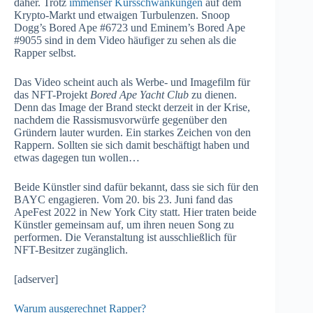
daher. Trotz
immenser Kursschwankungen
auf dem
Krypto-Markt und etwaigen Turbulenzen. Snoop
Dogg’s Bored Ape #6723 und Eminem’s Bored Ape
#9055 sind in dem Video häufiger zu sehen als die
Rapper selbst.
Das Video scheint auch als Werbe- und Imagefilm für
das NFT-Projekt
Bored Ape Yacht Club
zu dienen.
Denn das Image der Brand steckt derzeit in der Krise,
nachdem die Rassismusvorwürfe gegenüber den
Gründern lauter wurden. Ein starkes Zeichen von den
Rappern. Sollten sie sich damit beschäftigt haben und
etwas dagegen tun wollen…
Beide Künstler sind dafür bekannt, dass sie sich für den
BAYC engagieren. Vom 20. bis 23. Juni fand das
ApeFest 2022 in New York City statt. Hier traten beide
Künstler gemeinsam auf, um ihren neuen Song zu
performen. Die Veranstaltung ist ausschließlich für
NFT-Besitzer zugänglich.
[adserver]
Warum ausgerechnet Rapper?