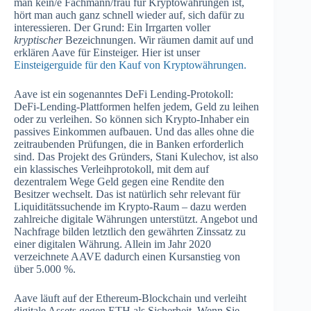
man kein/e Fachmann/frau für Kryptowährungen ist,
hört man auch ganz schnell wieder auf, sich dafür zu
interessieren. Der Grund: Ein Irrgarten voller
kryptischer
Bezeichnungen. Wir räumen damit auf und
erklären Aave für Einsteiger. Hier ist unser
Einsteigerguide für den Kauf von Kryptowährungen.
Aave ist ein sogenanntes DeFi Lending-Protokoll:
DeFi-Lending-Plattformen helfen jedem, Geld zu leihen
oder zu verleihen. So können sich Krypto-Inhaber ein
passives Einkommen aufbauen. Und das alles ohne die
zeitraubenden Prüfungen, die in Banken erforderlich
sind. Das Projekt des Gründers, Stani Kulechov, ist also
ein klassisches Verleihprotokoll, mit dem auf
dezentralem Wege Geld gegen eine Rendite den
Besitzer wechselt. Das ist natürlich sehr relevant für
Liquiditätssuchende im Krypto-Raum – dazu werden
zahlreiche digitale Währungen unterstützt. Angebot und
Nachfrage bilden letztlich den gewährten Zinssatz zu
einer digitalen Währung. Allein im Jahr 2020
verzeichnete AAVE dadurch einen Kursanstieg von
über 5.000 %.
Aave läuft auf der Ethereum-Blockchain und verleiht
digitale Assets gegen ETH als Sicherheit. Wenn Sie