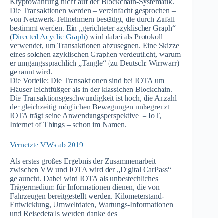
Kryptowährung nicht auf der Blockchain-Systematik.
Die Transaktionen werden – vereinfacht gesprochen –
von Netzwerk-Teilnehmern bestätigt, die durch Zufall
bestimmt werden. Ein „gerichteter azyklischer Graph“
(
Directed Acyclic Graph
) wird dabei als Protokoll
verwendet, um Transaktionen abzusegnen. Eine Skizze
eines solchen azyklischen Graphen verdeutlicht, warum
er umgangssprachlich „Tangle“ (zu Deutsch: Wirrwarr)
genannt wird.
Die Vorteile: Die Transaktionen sind bei IOTA um
Häuser leichtfüßger als in der klassichen Blockchain.
Die Transaktionsgeschwundigkeit ist hoch, die Anzahl
der gleichzeitig möglichen Bewegungen unbegrenzt.
IOTA trägt seine Anwendungsperspektive – IoT,
Internet of Things – schon im Namen.
Vernetzte VWs ab 2019
Als erstes großes Ergebnis der Zusammenarbeit
zwischen VW und IOTA wird der „Digital CarPass“
gelauncht. Dabei wird IOTA als unbestechliches
Trägermedium für Informationen dienen, die von
Fahrzeugen bereitgestellt werden. Kilometerstand-
Entwicklung, Umweltdaten, Wartungs-Informationen
und Reisedetails werden danke des