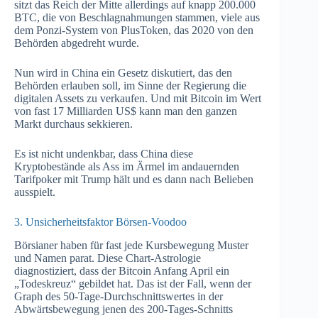
sitzt das Reich der Mitte allerdings auf knapp 200.000
BTC, die von Beschlagnahmungen stammen, viele aus
dem Ponzi-System von PlusToken, das 2020 von den
Behörden abgedreht wurde.
Nun wird in China ein Gesetz diskutiert, das den
Behörden erlauben soll, im Sinne der Regierung die
digitalen Assets zu verkaufen. Und mit Bitcoin im Wert
von fast 17 Milliarden US$ kann man den ganzen
Markt durchaus sekkieren.
Es ist nicht undenkbar, dass China diese
Kryptobestände als Ass im Ärmel im andauernden
Tarifpoker mit Trump hält und es dann nach Belieben
ausspielt.
3. Unsicherheitsfaktor Börsen-Voodoo
Börsianer haben für fast jede Kursbewegung Muster
und Namen parat. Diese Chart-Astrologie
diagnostiziert, dass der Bitcoin Anfang April ein
„Todeskreuz“ gebildet hat. Das ist der Fall, wenn der
Graph des 50-Tage-Durchschnittswertes in der
Abwärtsbewegung jenen des 200-Tages-Schnitts