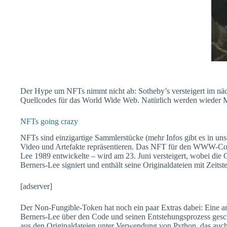
Der Hype um NFTs nimmt nicht ab: Sotheby’s versteigert im nä
Quellcodes für das World Wide Web. Natürlich werden wieder 
NFTs going crazy
NFTs sind einzigartige Sammlerstücke (mehr Infos gibt es in u
Video und Artefakte repräsentieren. Das NFT für den WWW-Code 
Lee 1989 entwickelte – wird am 23. Juni versteigert, wobei die
Berners-Lee signiert und enthält seine Originaldateien mit Zeitst
[adserver]
Der Non-Fungible-Token hat noch ein paar Extras dabei: Eine an
Berners-Lee über den Code und seinen Entstehungsprozess geschr
aus den Originaldateien unter Verwendung von Python, das auch e