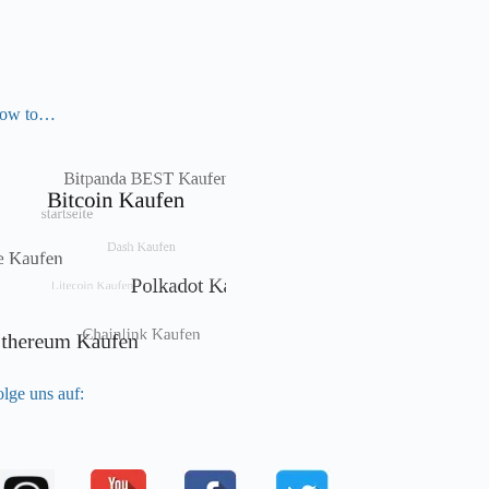
ow to…
lge uns auf: