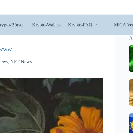
rypto-Börsen
Krypto-Wallets
Krypto-FAQ
MiCA Ver
A
as WWW
News
,
NFT News