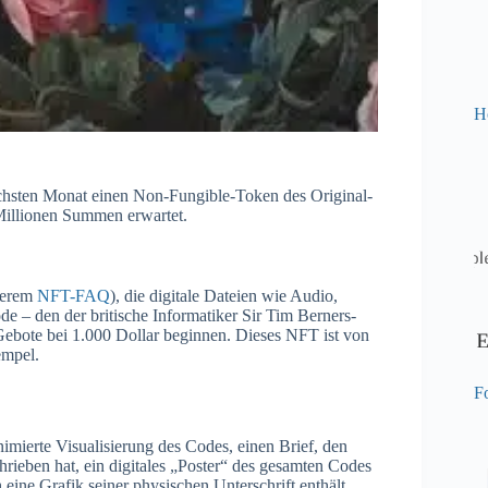
H
chsten Monat einen Non-Fungible-Token des Original-
Millionen Summen erwartet.
nserem
NFT-FAQ
), die digitale Dateien wie Audio,
– den der britische Informatiker Sir Tim Berners-
 Gebote bei 1.000 Dollar beginnen. Dieses NFT ist von
empel.
Fo
imierte Visualisierung des Codes, einen Brief, den
ieben hat, ein digitales „Poster“ des gesamten Codes
ine Grafik seiner physischen Unterschrift enthält,