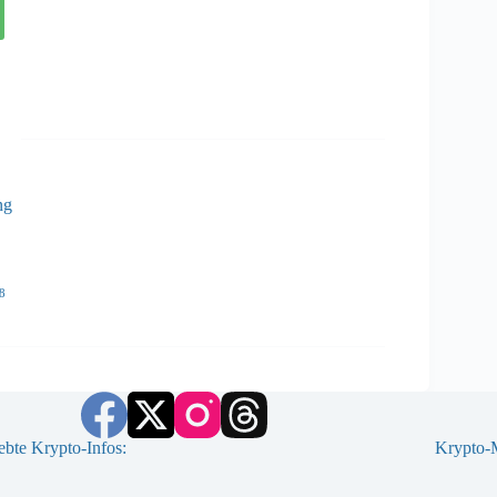
ng
8
ebte Krypto-Infos:
Krypto-M