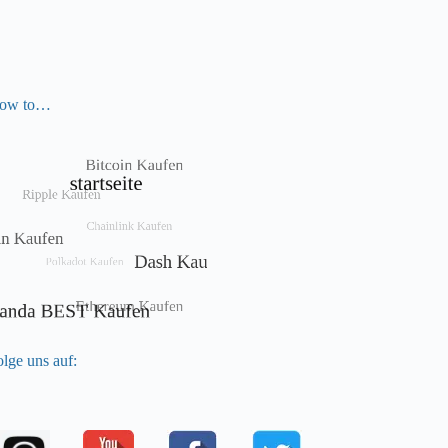
ow to…
lge uns auf: