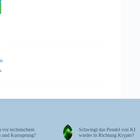
ém
4
 vor technischem
Schwingt das Pendel von KI
 und Kurssprung?
wieder in Richtung Krypto?