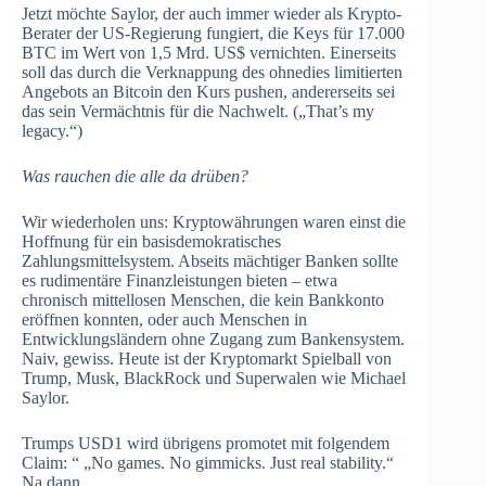
Jetzt möchte Saylor, der auch immer wieder als Krypto-
Berater der US-Regierung fungiert, die Keys für 17.000
BTC im Wert von 1,5 Mrd. US$ vernichten. Einerseits
soll das durch die Verknappung des ohnedies limitierten
Angebots an Bitcoin den Kurs pushen, andererseits sei
das sein Vermächtnis für die Nachwelt. („That’s my
legacy.“)
Was rauchen die alle da drüben?
Wir wiederholen uns: Kryptowährungen waren einst die
Hoffnung für ein basisdemokratisches
Zahlungsmittelsystem. Abseits mächtiger Banken sollte
es rudimentäre Finanzleistungen bieten – etwa
chronisch mittellosen Menschen, die kein Bankkonto
eröffnen konnten, oder auch Menschen in
Entwicklungsländern ohne Zugang zum Bankensystem.
Naiv, gewiss. Heute ist der Kryptomarkt Spielball von
Trump, Musk, BlackRock und Superwalen wie Michael
Saylor.
Trumps USD1 wird übrigens promotet mit folgendem
Claim: “ „No games. No gimmicks. Just real stability.“
Na dann.