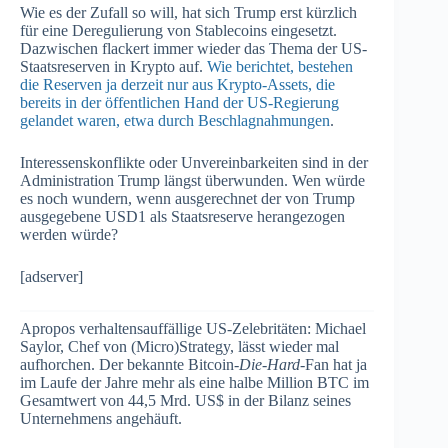
Wie es der Zufall so will, hat sich Trump erst kürzlich
für eine Deregulierung von Stablecoins eingesetzt.
Dazwischen flackert immer wieder das Thema der US-
Staatsreserven in Krypto auf.
Wie berichtet, bestehen
die Reserven ja derzeit nur aus Krypto-Assets, die
bereits in der öffentlichen Hand der US-Regierung
gelandet waren, etwa durch Beschlagnahmungen
.
Interessenskonflikte oder Unvereinbarkeiten sind in der
Administration Trump längst überwunden. Wen würde
es noch wundern, wenn ausgerechnet der von Trump
ausgegebene USD1 als Staatsreserve herangezogen
werden würde?
[adserver]
Apropos verhaltensauffällige US-Zelebritäten: Michael
Saylor, Chef von (Micro)Strategy, lässt wieder mal
aufhorchen. Der bekannte Bitcoin-
Die-Hard
-Fan hat ja
im Laufe der Jahre mehr als eine halbe Million BTC im
Gesamtwert von 44,5 Mrd. US$ in der Bilanz seines
Unternehmens angehäuft.