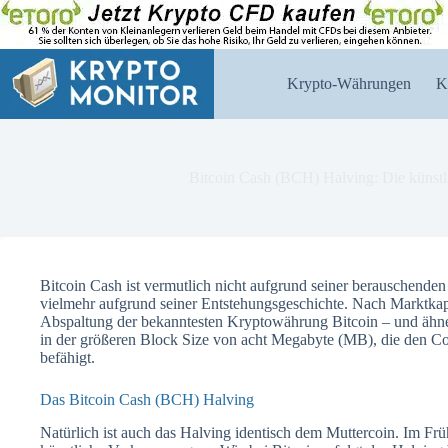
Zum
Inhalt
springen
Krypto-Währungen
K
Bitcoin Cash (BCH) Halving: Die künst
Bitcoin Cash ist vermutlich nicht aufgrund seiner berauschende
vielmehr aufgrund seiner Entstehungsgeschichte. Nach Marktkapi
Abspaltung der bekanntesten Kryptowährung Bitcoin – und ähnelt
in der größeren Block Size von acht Megabyte (MB), die den Co
befähigt.
Das Bitcoin Cash (BCH) Halving
Natürlich ist auch das Halving identisch dem Muttercoin. Im Fr