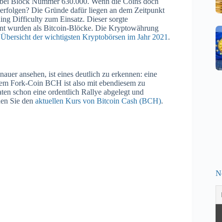
ng bei Block Nummer 630.000. Wenn die Coins doch
 erfolgen? Die Gründe dafür liegen an dem Zeitpunkt
ng Difficulty zum Einsatz. Dieser sorgte
mint wurden als Bitcoin-Blöcke. Die Kryptowährung
e
Übersicht der wichtigsten Kryptobörsen im Jahr 2021
.
uer ansehen, ist eines deutlich zu erkennen: eine
dem Fork-Coin BCH ist also mit ebendiesem zu
ten schon eine ordentlich Rallye abgelegt und
den Sie den
aktuellen Kurs von Bitcoin Cash (BCH)
.
N