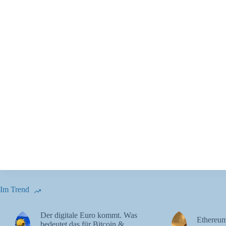
Im Trend
Der digitale Euro kommt. Was
Ethereum
bedeutet das für Bitcoin &