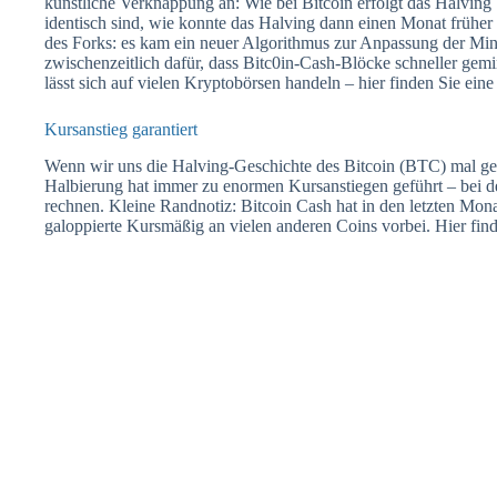
künstliche Verknappung an: Wie bei Bitcoin erfolgt das Halvi
identisch sind, wie konnte das Halving dann einen Monat früher
des Forks: es kam ein neuer Algorithmus zur Anpassung der Mini
zwischenzeitlich dafür, dass Bitc0in-Cash-Blöcke schneller ge
lässt sich auf vielen Kryptobörsen handeln – hier finden Sie ein
Kursanstieg garantiert
Wenn wir uns die Halving-Geschichte des Bitcoin (BTC) mal gena
Halbierung hat immer zu enormen Kursanstiegen geführt – bei 
rechnen. Kleine Randnotiz: Bitcoin Cash hat in den letzten Mona
galoppierte Kursmäßig an vielen anderen Coins vorbei. Hier fin