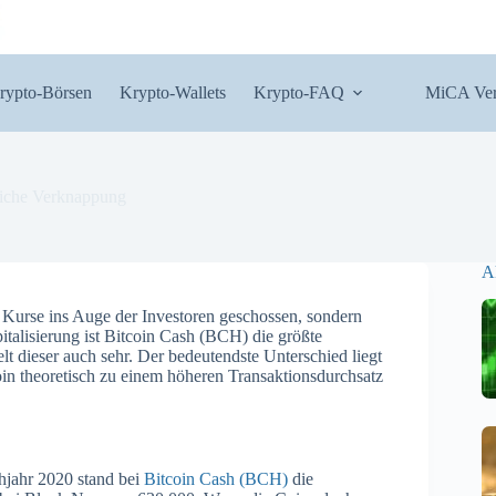
rypto-Börsen
Krypto-Wallets
Krypto-FAQ
MiCA Ver
liche Verknappung
A
n Kurse ins Auge der Investoren geschossen, sondern
talisierung ist Bitcoin Cash (BCH) die größte
 dieser auch sehr. Der bedeutendste Unterschied liegt
in theoretisch zu einem höheren Transaktionsdurchsatz
ühjahr 2020 stand bei
Bitcoin Cash (BCH)
die