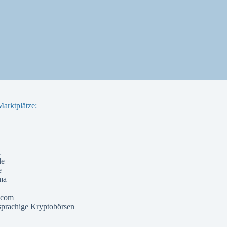
arktplätze:
a
de
e
ma
 com
prachige Kryptobörsen