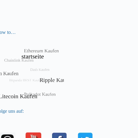
ow to…
lge uns auf: