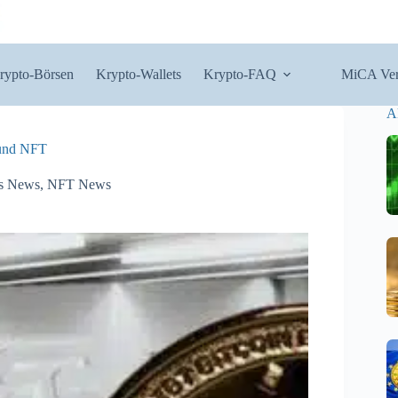
rypto-Börsen
Krypto-Wallets
Krypto-FAQ
MiCA Ver
A
 und NFT
s News
,
NFT News