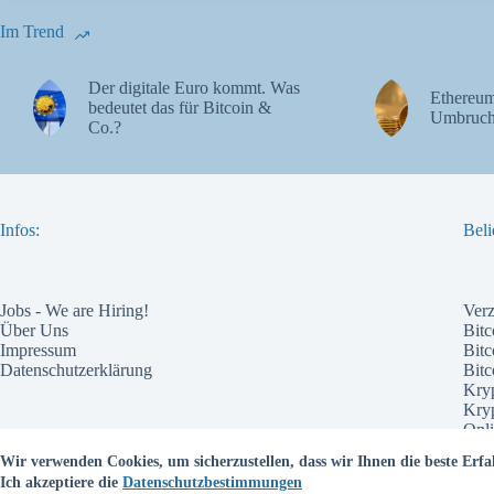
Im Trend
Der digitale Euro kommt. Was
Ethereum
bedeutet das für Bitcoin &
Umbruch
Co.?
Infos:
Beli
Jobs - We are Hiring!
Ver
Über Uns
Bitc
Impressum
Bitc
Datenschutzerklärung
Bit
Kry
Kry
Onli
Pote
Wir verwenden Cookies, um sicherzustellen, dass wir Ihnen die beste Erfa
Wel
Ich akzeptiere die
Datenschutzbestimmungen
Bes