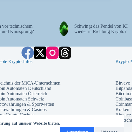
 vor technischem
Schwingt das Pendel von KI
 und Kurssprung?
wieder in Richtung Krypto?
ebte Krypto-Infos:
Krypto-M
zeichnis der MiCA-Unternehmen
Bitvavo
oin Automaten Deutschland
Bitpand
oin Automaten Österreich
Bitcoin.
coin Automaten Schweiz
Coinbas
ptowährungen & Sportwetten
Coinma
ptowährungen & Casinos
Kraken
ne Crypto Casinos
Binance
ntial Kryptowährungen 2026
Deutschs
hrung auf unserer Website bieten.
che Kryptowährung 2026
te Kryptowährungen 2026