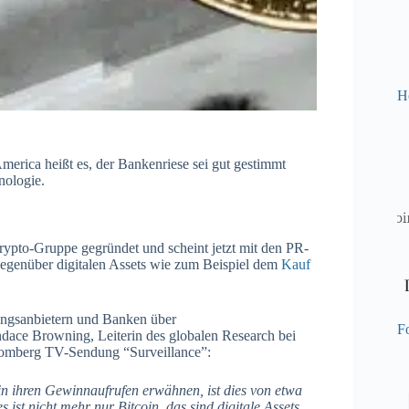
H
merica heißt es, der Bankenriese sei gut gestimmt
nologie.
rypto-Gruppe gegründet und scheint jetzt mit den PR-
gegenüber digitalen Assets wie zum Beispiel dem
Kauf
ungsanbietern und Banken über
Fo
dace Browning, Leiterin des globalen Research bei
loomberg TV-Sendung “Surveillance”:
n ihren Gewinnaufrufen erwähnen, ist dies von etwa
s ist nicht mehr nur Bitcoin, das sind digitale Assets