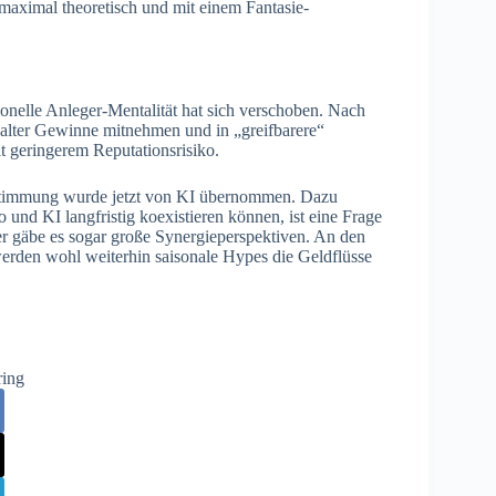
 maximal theoretisch und mit einem Fantasie-
tionelle Anleger-Mentalität hat sich verschoben. Nach
alter Gewinne mitnehmen und in „greifbarere“
t geringerem Reputationsrisiko.
hstimmung wurde jetzt von KI übernommen. Dazu
und KI langfristig koexistieren können, ist eine Frage
ier gäbe es sogar große Synergieperspektiven. An den
werden wohl weiterhin saisonale Hypes die Geldflüsse
ring