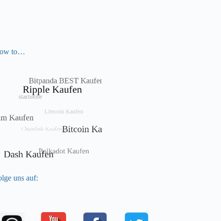
ow to…
lge uns auf: