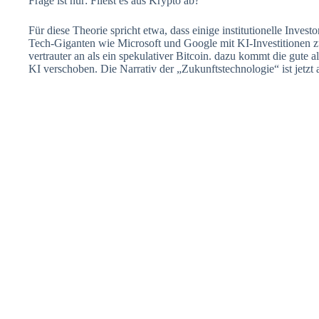
Frage ist nur: Fließt es aus Krypto ab?
Für diese Theorie spricht etwa, dass einige institutionelle Invest
Tech-Giganten wie Microsoft und Google mit KI-Investitionen zu
vertrauter an als ein spekulativer Bitcoin. dazu kommt die gute
KI verschoben. Die Narrativ der „Zukunftstechnologie“ ist jetzt