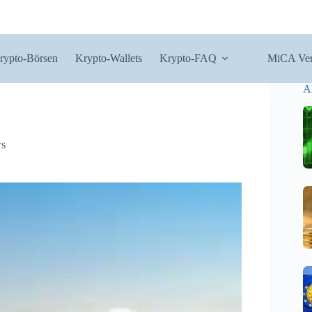
rypto-Börsen
Krypto-Wallets
Krypto-FAQ
MiCA Ver
A
ws