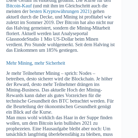
Diese Gefahr ist eindeutig gebannt. Die Kurse für den
Bitcoin-Kauf
(und mit ihm im Gleichschritt auch die
meisten der
besten Kryptowährungen 2021
) gehen
aktuell durch die Decke, und Mining ist profitabel wie
zuletzt im Sommer 2019. Der Bitcoin hat also nicht nur
das Halving gemeistert, sondern die Mining-Mitarbeit
floriert. Aktuell werden laut Analyseportal
GlassnodeStudio 1 Mio US-Dollar beim Minen
verdient. Pro Stunde wohlgemerkt. Seit dem Halving ist
das Einkommen um 185% gestiegen.
Mehr Mining, mehr Sicherheit
Je mehr Teilnehmer Mining – sprich: Nodes –
betreiben, desto sicherer wird die Blockchain. Je höher
der Reward, desto mehr Teilnehmer drängen ins
Mining-Business. Das aktuelle Hoch der Mining-
Rewards kann daher als gutes Vorzeichen für die
technische Gesundheit des BTC betrachtet werden. Für
die Beurteilung der ökonomischen Gesundheit genügt
ein Blick auf die Kurse.
Man muss wohl wirklich das Haar in der Suppe finden
wollen, um dem Bitcoin kein bullishes 2021 zu
prophezeien. Eine Hausaufgabe bleibt aber noch: Um
tatsächlich langfristig überlebensfähig zu bleiben, muss