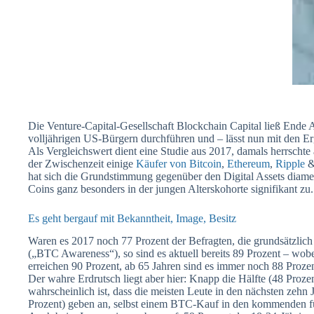
Die Venture-Capital-Gesellschaft Blockchain Capital ließ Ende 
volljährigen US-Bürgern durchführen und – lässt nun mit den E
Als Vergleichswert dient eine Studie aus 2017, damals herrschte
der Zwischenzeit einige
Käufer von Bitcoin
,
Ethereum
,
Ripple
&
hat sich die Grundstimmung gegenüber den Digital Assets diamet
Coins ganz besonders in der jungen Alterskohorte signifikant zu.
Es geht bergauf mit Bekanntheit, Image, Besitz
Waren es 2017 noch 77 Prozent der Befragten, die grundsätzlich
(„BTC Awareness“), so sind es aktuell bereits 89 Prozent – wobei
erreichen 90 Prozent, ab 65 Jahren sind es immer noch 88 Prozen
Der wahre Erdrutsch liegt aber hier: Knapp die Hälfte (48 Proze
wahrscheinlich ist, dass die meisten Leute in den nächsten zehn
Prozent) geben an, selbst einem BTC-Kauf in den kommenden fün