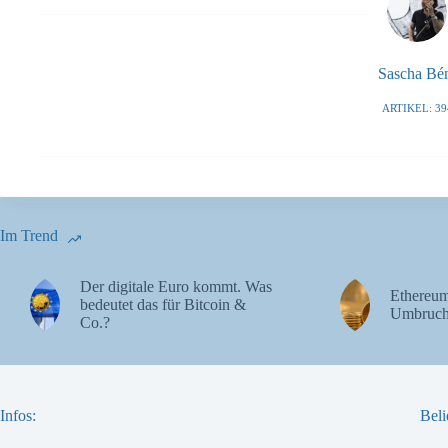
Sascha B
ARTIKEL: 39
Im Trend
Der digitale Euro kommt. Was
Ethereum
bedeutet das für Bitcoin &
Umbruch
Co.?
Infos:
Beli