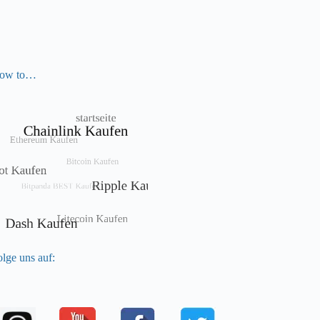
ow to…
lge uns auf: