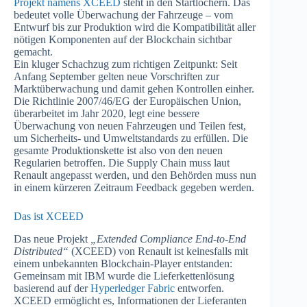
Projekt namens XCEED
steht in den Startlöchern. Das
bedeutet volle Überwachung der Fahrzeuge – vom
Entwurf bis zur Produktion wird die Kompatibilität aller
nötigen Komponenten auf der Blockchain sichtbar
gemacht.
Ein kluger Schachzug zum richtigen Zeitpunkt: Seit
Anfang September gelten neue Vorschriften zur
Marktüberwachung und damit gehen Kontrollen einher.
Die Richtlinie 2007/46/EG der Europäischen Union,
überarbeitet im Jahr 2020, legt eine bessere
Überwachung von neuen Fahrzeugen und Teilen fest,
um Sicherheits- und Umweltstandards zu erfüllen. Die
gesamte Produktionskette ist also von den neuen
Regularien betroffen. Die Supply Chain muss laut
Renault angepasst werden, und den Behörden muss nun
in einem kürzeren Zeitraum Feedback gegeben werden.
Das ist XCEED
Das neue Projekt
„Extended Compliance End-to-End
Distributed“
(XCEED) von Renault ist keinesfalls mit
einem unbekannten Blockchain-Player entstanden:
Gemeinsam mit IBM wurde die Lieferkettenlösung
basierend auf der
Hyperledger Fabric
entworfen.
XCEED ermöglicht es, Informationen der Lieferanten