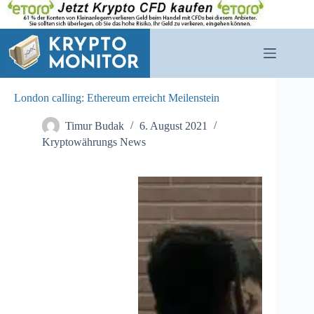
Zum
Inhalt
springen
London calling: Ethereum erreicht Meilenstein
Timur Budak
6. August 2021
Kryptowährungs News