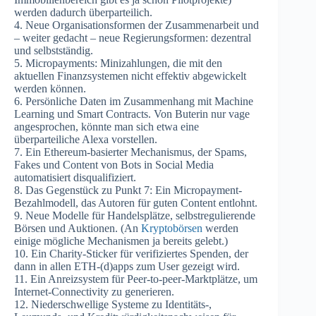
werden dadurch überparteilich.
4. Neue Organisationsformen der Zusammenarbeit und
– weiter gedacht – neue Regierungsformen: dezentral
und selbstständig.
5. Micropayments: Minizahlungen, die mit den
aktuellen Finanzsystemen nicht effektiv abgewickelt
werden können.
6. Persönliche Daten im Zusammenhang mit Machine
Learning und Smart Contracts. Von Buterin nur vage
angesprochen, könnte man sich etwa eine
überparteiliche Alexa vorstellen.
7. Ein Ethereum-basierter Mechanismus, der Spams,
Fakes und Content von Bots in Social Media
automatisiert disqualifiziert.
8. Das Gegenstück zu Punkt 7: Ein Micropayment-
Bezahlmodell, das Autoren für guten Content entlohnt.
9. Neue Modelle für Handelsplätze, selbstregulierende
Börsen und Auktionen. (An
Kryptobörsen
werden
einige mögliche Mechanismen ja bereits gelebt.)
10. Ein Charity-Sticker für verifiziertes Spenden, der
dann in allen ETH-(d)apps zum User gezeigt wird.
11. Ein Anreizsystem für Peer-to-peer-Marktplätze, um
Internet-Connectivity zu generieren.
12. Niederschwellige Systeme zu Identitäts-,