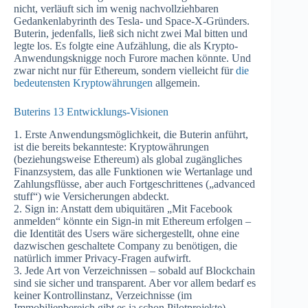
nicht, verläuft sich im wenig nachvollziehbaren
Gedankenlabyrinth des Tesla- und Space-X-Gründers.
Buterin, jedenfalls, ließ sich nicht zwei Mal bitten und
legte los. Es folgte eine Aufzählung, die als Krypto-
Anwendungsknigge noch Furore machen könnte. Und
zwar nicht nur für Ethereum, sondern vielleicht für
die
bedeutensten Kryptowährungen
allgemein.
Buterins 13 Entwicklungs-Visionen
1. Erste Anwendungsmöglichkeit, die Buterin anführt,
ist die bereits bekannteste: Kryptowährungen
(beziehungsweise Ethereum) als global zugängliches
Finanzsystem, das alle Funktionen wie Wertanlage und
Zahlungsflüsse, aber auch Fortgeschrittenes („advanced
stuff“) wie Versicherungen abdeckt.
2. Sign in: Anstatt dem ubiquitären „Mit Facebook
anmelden“ könnte ein Sign-in mit Ethereum erfolgen –
die Identität des Users wäre sichergestellt, ohne eine
dazwischen geschaltete Company zu benötigen, die
natürlich immer Privacy-Fragen aufwirft.
3. Jede Art von Verzeichnissen – sobald auf Blockchain
sind sie sicher und transparent. Aber vor allem bedarf es
keiner Kontrollinstanz, Verzeichnisse (im
Immobilienbereich gibt es ja schon Pilotprojekte)