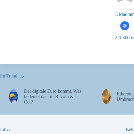
KMadmi
ARTIKEL: 6
Im Trend
Der digitale Euro kommt. Was
Ethereum
bedeutet das für Bitcoin &
Umbruch
Co.?
Infos:
Beli