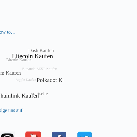
ow to…
lge uns auf: