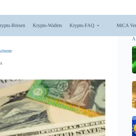
rypto-Börsen
Krypto-Wallets
Krypto-FAQ
MiCA Ver
A
könnte
s