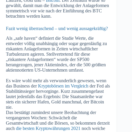
Laufzeit, Gold und –
Bitcoin
. Der Zeitraum wurde so
gewählt, damit man die Entwicklung der Anlageformen
symmetrisch vor wie nach der Einführung des BTC
betrachten werden kann.
Fazit wenig überraschend – und wenig aussagekräftig?
Als „safe haven“ definiert die Studie Werte, die
entweder völlig unabhängig oder sogar gegenläufig zu
riskanten Anlageformen in Zeiten wirtschaftlicher
Turbulenzen agieren. Stellvertretend für diese
„riskantere Anlageformen“ wurde der SP500
herangezogen, jener Aktienindex, der die 500 größten
aktiennotierten US-Unternehmen umfasst.
Es wäre wohl mehr als verwunderlich gewesen, wenn
das Business der
Kryptobörsen im Vergleich
der Fed als
Stabilitätssieger hervorginge. Kurz zusammengefasst
lautet jedenfalls das Ergebnis: Die Staatsanleihe war
stets ein sicherer Hafen, Gold manchmal, der Bitcoin
nie.
Das bestätigt zumindest unsere Beobachtung der
vergangenen Wochen: Schwächelt die
Gesamtwirtschaft und die Börsen, so bekommen derzeit
auch
die besten Kryptowährungen 2021
noch weiche