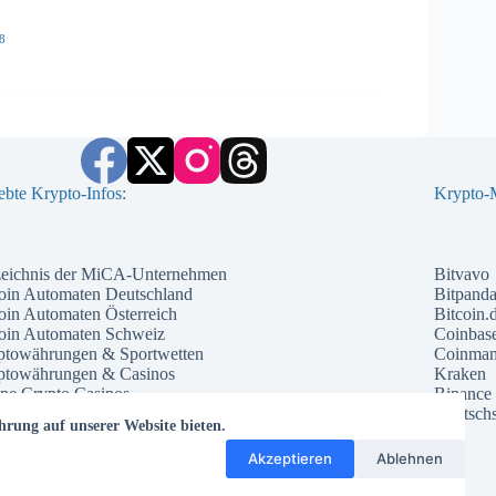
8
ebte Krypto-Infos:
Krypto-M
zeichnis der MiCA-Unternehmen
Bitvavo
oin Automaten Deutschland
Bitpand
oin Automaten Österreich
Bitcoin.
coin Automaten Schweiz
Coinbas
ptowährungen & Sportwetten
Coinma
ptowährungen & Casinos
Kraken
ne Crypto Casinos
Binance
ntial Kryptowährungen 2026
Deutschs
hrung auf unserer Website bieten.
che Kryptowährung 2026
te Kryptowährungen 2026
Akzeptieren
Ablehnen
ptowährungs Prognose 2026
ptowährungs Trends 2026