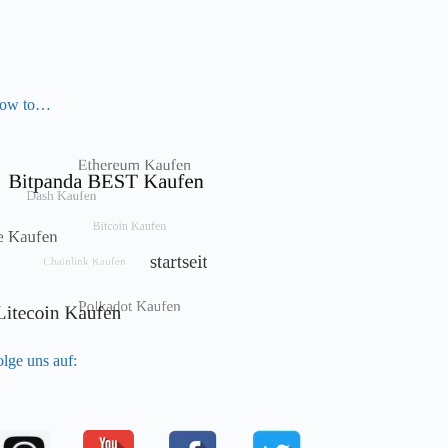
ow to…
lge uns auf: