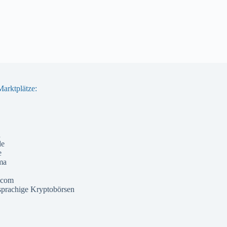
arktplätze:
a
de
e
ma
 com
prachige Kryptobörsen