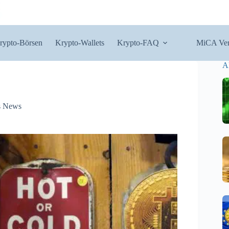
rypto-Börsen
Krypto-Wallets
Krypto-FAQ
MiCA Ver
A
s News