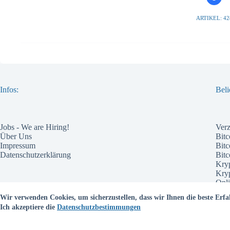
ARTIKEL: 42
Infos:
Beli
Jobs - We are Hiring!
Ver
Über Uns
Bitc
Impressum
Bitc
Datenschutzerklärung
Bit
Kry
Kry
Onli
Pote
Wir verwenden Cookies, um sicherzustellen, dass wir Ihnen die beste Erfa
Wel
Ich akzeptiere die
Datenschutzbestimmungen
Bes
Kry
Kry