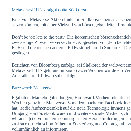
Metaverse-ETFs straight outta Südkorea
Fans von Metaverse-Aktien finden in Südkorea einen asiatischen
setzen können, mit einer Vielzahl von börsengehandelten Produk
Don’t be too late to the party: Die koreanischen börsengehand
zweistellige Zuwächse verzeichnet. Abgesehen von dem beliebte
ETF sind die meisten anderen ETFs straight outta Südkorea. Di
gestiegen.
Berichten von Bloomberg zufolge, sei Südkorea der weltweit a
Metaverse-ETFs geht und in knapp zwei Wochen wurde ein Verm
Australien und Taiwan sollen folgen.
Buzzword: Metaverse
Egal ob in Marketingabteilungen, Boulevard-Medien oder dem I
Wochen ganz klar Metaverse. Vor allem nachdem Facebook Inc. 
hat, ist die Aufmerksamkeit auf die neue Technologie immens g
Umgang von Facebook waren und weitere soziale Medien sich im
wir auch jetzt vor neuen technologischen Herausforderungen. Um n
zu ärgern „nicht schon früher an Zuckerberg und Co. geglaubt zu
vollumfänglich zu informieren.