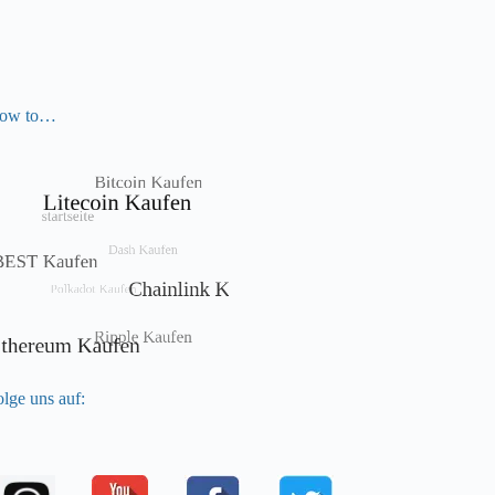
ow to…
lge uns auf: