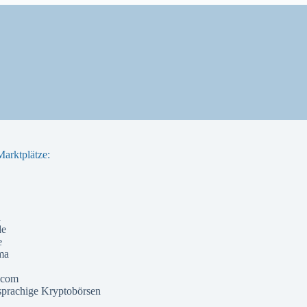
arktplätze:
a
de
e
ma
 com
prachige Kryptobörsen