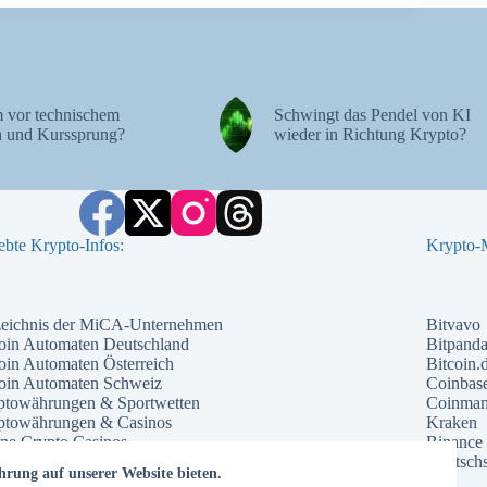
 vor technischem
Schwingt das Pendel von KI
 und Kurssprung?
wieder in Richtung Krypto?
ebte Krypto-Infos:
Krypto-M
zeichnis der MiCA-Unternehmen
Bitvavo
oin Automaten Deutschland
Bitpand
oin Automaten Österreich
Bitcoin.
coin Automaten Schweiz
Coinbas
ptowährungen & Sportwetten
Coinma
ptowährungen & Casinos
Kraken
ne Crypto Casinos
Binance
ntial Kryptowährungen 2026
Deutschs
hrung auf unserer Website bieten.
che Kryptowährung 2026