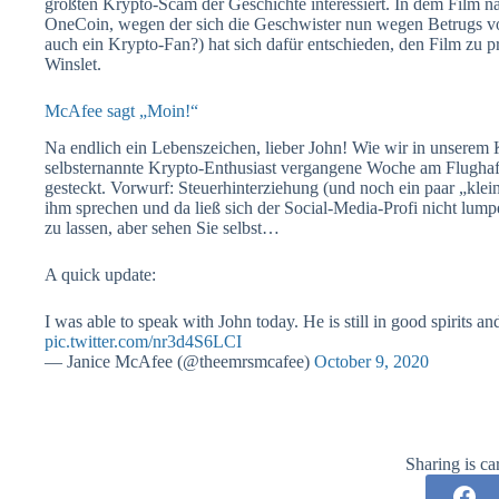
größten Krypto-Scam der Geschichte interessiert. In dem Film
OneCoin, wegen der sich die Geschwister nun wegen Betrugs vo
auch ein Krypto-Fan?) hat sich dafür entschieden, den Film zu pr
Winslet.
McAfee sagt „Moin!“
Na endlich ein Lebenszeichen, lieber John! Wie wir in unserem 
selbsternannte Krypto-Enthusiast vergangene Woche am Flughafe
gesteckt. Vorwurf: Steuerhinterziehung (und noch ein paar „klein
ihm sprechen und da ließ sich der Social-Media-Profi nicht lump
zu lassen, aber sehen Sie selbst…
A quick update:
I was able to speak with John today. He is still in good spirits a
pic.twitter.com/nr3d4S6LCI
— Janice McAfee (@theemrsmcafee)
October 9, 2020
Sharing is ca